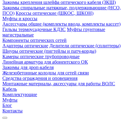
Зажимы крепления шлейфа оптического кабеля (ЗКШ)
Зажимы спиральные натяжные, поддерживающие (НСО,
ПСО)
Кроссы оптические (ШКОС, ШКОН)
Муфты и кроссы
Аксессуары общие (комплекты ввода, комплекты кассет)
Гильзы термоусадочные КДЗС
Муфты грунтовые
магистральные
Компоненты оптических сетей
Адаптеры оптические
Делители оптические (сплиттеры)
Шнуры оптические (пигтейлы и патч-корды)
Камеры оптические трубопроводные
Линейная арматура для абонентского ОК
Зажимы для дроп-кабеля
Железобетонные колодцы для сетей связи
Средства ограждения и оповещения
Монтажные материалы, аксессуары для работы ВОЛС
Кабель
Комплектующие
Муфты
Блог
Контакты