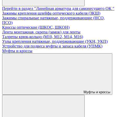
Перейти в раздел "Линейная арматура для самонесущего ОК "
Зажимы крепления шлейфа оптического кабеля (ЗКШ)
Зажимы спиральные натяжные, поддерживающие (НСО,
ПСО)
Кроссы оптические (ШКОС, ШКОН)
Лента монтажная, скрепа (замок) для ленты
Талрепы крюк-кольцо (М10, М12, М14, М16)
Узлы крепления натяжные, поддерживающие (УКН, УКП)
Устройство для подвеса муфты и запаса кабеля (УПМК)
Муфты и кроссы
Муфты и кроссы