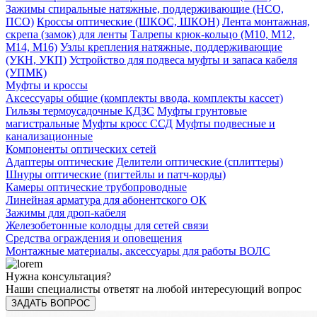
Зажимы спиральные натяжные, поддерживающие (НСО,
ПСО)
Кроссы оптические (ШКОС, ШКОН)
Лента монтажная,
скрепа (замок) для ленты
Талрепы крюк-кольцо (М10, М12,
М14, М16)
Узлы крепления натяжные, поддерживающие
(УКН, УКП)
Устройство для подвеса муфты и запаса кабеля
(УПМК)
Муфты и кроссы
Аксессуары общие (комплекты ввода, комплекты кассет)
Гильзы термоусадочные КДЗС
Муфты грунтовые
магистральные
Муфты кросс ССД
Муфты подвесные и
канализационные
Компоненты оптических сетей
Адаптеры оптические
Делители оптические (сплиттеры)
Шнуры оптические (пигтейлы и патч-корды)
Камеры оптические трубопроводные
Линейная арматура для абонентского ОК
Зажимы для дроп-кабеля
Железобетонные колодцы для сетей связи
Средства ограждения и оповещения
Монтажные материалы, аксессуары для работы ВОЛС
Нужна консультация?
Наши специалисты ответят на любой интересующий вопрос
ЗАДАТЬ ВОПРОС