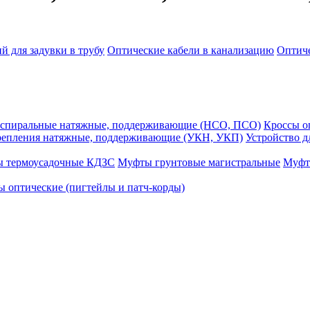
й для задувки в трубу
Оптические кабели в канализацию
Оптиче
спиральные натяжные, поддерживающие (НСО, ПСО)
Кроссы 
репления натяжные, поддерживающие (УКН, УКП)
Устройство д
ы термоусадочные КДЗС
Муфты грунтовые магистральные
Муфт
 оптические (пигтейлы и патч-корды)