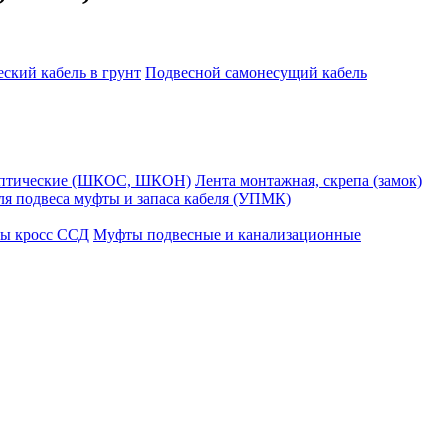
ский кабель в грунт
Подвесной самонесущий кабель
оптические (ШКОС, ШКОН)
Лента монтажная, скрепа (замок)
ля подвеса муфты и запаса кабеля (УПМК)
ы кросс ССД
Муфты подвесные и канализационные