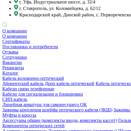
г. Уфа, Индустриальное шоссе, д. 32/4
г. Ставрополь, ул. Коломийцева, д. 62/12
Краснодарский край, Динской район, с. Первореченское
О компании
О компании
Сертификаты
Поставщики и потребители
Отзывы
Сотрудники
Вакансии
Реквизиты
Каталог
Кабель волоконно-оптический
Абонентский кабель
Дроп кабель оптический
Кабель оптически
Кабели связи телефонные
Кабели для сигнализации и блокировки
СИП-кабель
Линейная арматура для самонесущего ОК
Зажимы крепления шлейфа оптического кабеля (ЗКШ)
Зажимы 
Муфты и кроссы
Аксессуары общие (комплекты ввода, комплекты кассет)
Гильз
Компоненты оптических сетей
Адаптеры оптические
Делители оптические (сплиттеры)
Шнуры