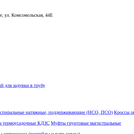
, ул. Комсомольская, 44Е
й для задувки в трубу
спиральные натяжные, поддерживающие (НСО, ПСО)
Кроссы 
ы термоусадочные КДЗС
Муфты грунтовые магистральные
 оптические (пигтейлы и патч-корды)