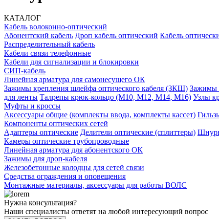
КАТАЛОГ
Кабель волоконно-оптический
Абонентский кабель
Дроп кабель оптический
Кабель оптически
Распределительный кабель
Кабели связи телефонные
Кабели для сигнализации и блокировки
СИП-кабель
Линейная арматура для самонесущего ОК
Зажимы крепления шлейфа оптического кабеля (ЗКШ)
Зажимы 
для ленты
Талрепы крюк-кольцо (М10, М12, М14, М16)
Узлы к
Муфты и кроссы
Аксессуары общие (комплекты ввода, комплекты кассет)
Гильз
Компоненты оптических сетей
Адаптеры оптические
Делители оптические (сплиттеры)
Шнуры
Камеры оптические трубопроводные
Линейная арматура для абонентского ОК
Зажимы для дроп-кабеля
Железобетонные колодцы для сетей связи
Средства ограждения и оповещения
Монтажные материалы, аксессуары для работы ВОЛС
Нужна консультация?
Наши специалисты ответят на любой интересующий вопрос