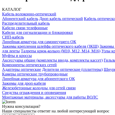
КАТАЛОГ
Кабель волоконно-оптический
Абонентский кабель
Дроп кабель оптический
Кабель оптически
Распределительный кабель
Кабели связи телефонные
Кабели для сигнализации и блокировки
СИП-кабель
Линейная арматура для самонесущего ОК
Зажимы крепления шлейфа оптического кабеля (ЗКШ)
Зажимы 
для ленты
Талрепы крюк-кольцо (М10, М12, М14, М16)
Узлы к
Муфты и кроссы
Аксессуары общие (комплекты ввода, комплекты кассет)
Гильз
Компоненты оптических сетей
Адаптеры оптические
Делители оптические (сплиттеры)
Шнуры
Камеры оптические трубопроводные
Линейная арматура для абонентского ОК
Зажимы для дроп-кабеля
Железобетонные колодцы для сетей связи
Средства ограждения и оповещения
Монтажные материалы, аксессуары для работы ВОЛС
Нужна консультация?
Наши специалисты ответят на любой интересующий вопрос