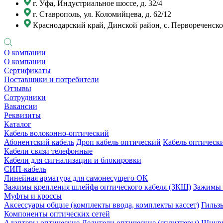
г. Уфа, Индустриальное шоссе, д. 32/4
г. Ставрополь, ул. Коломийцева, д. 62/12
Краснодарский край, Динской район, с. Первореченское
О компании
О компании
Сертификаты
Поставщики и потребители
Отзывы
Сотрудники
Вакансии
Реквизиты
Каталог
Кабель волоконно-оптический
Абонентский кабель
Дроп кабель оптический
Кабель оптически
Кабели связи телефонные
Кабели для сигнализации и блокировки
СИП-кабель
Линейная арматура для самонесущего ОК
Зажимы крепления шлейфа оптического кабеля (ЗКШ)
Зажимы 
Муфты и кроссы
Аксессуары общие (комплекты ввода, комплекты кассет)
Гильз
Компоненты оптических сетей
Адаптеры оптические
Делители оптические (сплиттеры)
Шнуры