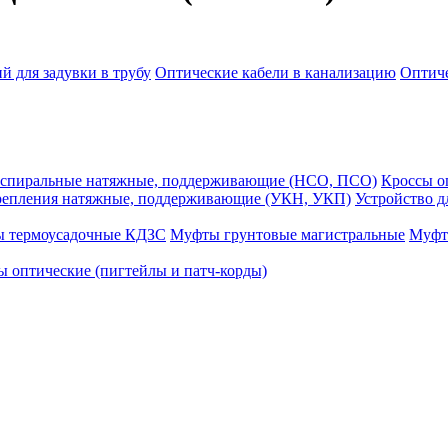
й для задувки в трубу
Оптические кабели в канализацию
Оптиче
спиральные натяжные, поддерживающие (НСО, ПСО)
Кроссы 
репления натяжные, поддерживающие (УКН, УКП)
Устройство д
ы термоусадочные КДЗС
Муфты грунтовые магистральные
Муфт
 оптические (пигтейлы и патч-корды)