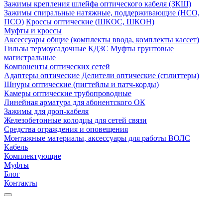
Зажимы крепления шлейфа оптического кабеля (ЗКШ)
Зажимы спиральные натяжные, поддерживающие (НСО,
ПСО)
Кроссы оптические (ШКОС, ШКОН)
Муфты и кроссы
Аксессуары общие (комплекты ввода, комплекты кассет)
Гильзы термоусадочные КДЗС
Муфты грунтовые
магистральные
Компоненты оптических сетей
Адаптеры оптические
Делители оптические (сплиттеры)
Шнуры оптические (пигтейлы и патч-корды)
Камеры оптические трубопроводные
Линейная арматура для абонентского ОК
Зажимы для дроп-кабеля
Железобетонные колодцы для сетей связи
Средства ограждения и оповещения
Монтажные материалы, аксессуары для работы ВОЛС
Кабель
Комплектующие
Муфты
Блог
Контакты