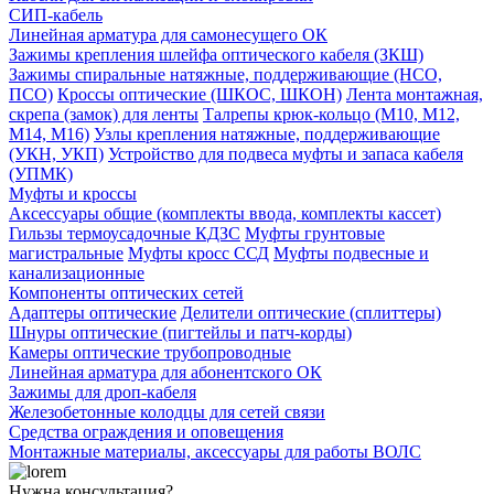
СИП-кабель
Линейная арматура для самонесущего ОК
Зажимы крепления шлейфа оптического кабеля (ЗКШ)
Зажимы спиральные натяжные, поддерживающие (НСО,
ПСО)
Кроссы оптические (ШКОС, ШКОН)
Лента монтажная,
скрепа (замок) для ленты
Талрепы крюк-кольцо (М10, М12,
М14, М16)
Узлы крепления натяжные, поддерживающие
(УКН, УКП)
Устройство для подвеса муфты и запаса кабеля
(УПМК)
Муфты и кроссы
Аксессуары общие (комплекты ввода, комплекты кассет)
Гильзы термоусадочные КДЗС
Муфты грунтовые
магистральные
Муфты кросс ССД
Муфты подвесные и
канализационные
Компоненты оптических сетей
Адаптеры оптические
Делители оптические (сплиттеры)
Шнуры оптические (пигтейлы и патч-корды)
Камеры оптические трубопроводные
Линейная арматура для абонентского ОК
Зажимы для дроп-кабеля
Железобетонные колодцы для сетей связи
Средства ограждения и оповещения
Монтажные материалы, аксессуары для работы ВОЛС
Нужна консультация?