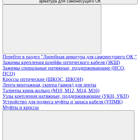
арматура для самонесущего ОК
Перейти в раздел "Линейная арматура для самонесущего ОК "
Зажимы крепления шлейфа оптического кабеля (ЗКШ)
Зажимы спиральные натяжные, поддерживающие (НСО,
ПСО)
Кроссы оптические (ШКОС, ШКОН)
Лента монтажная, скрепа (замок) для ленты
Талрепы крюк-кольцо (М10, М12, М14, М16)
Узлы крепления натяжные, поддерживающие (УКН, УКП)
Устройство для подвеса муфты и запаса кабеля (УПМК)
Муфты и кроссы