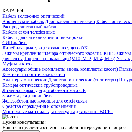
КАТАЛОГ
Кабель волоконно-оптический
Абонентский кабель
Дроп кабель оптический
Кабель оптически
Распределительный кабель
Кабели связи телефонные
Кабели для сигнализации и блокировки
СИП-кабель
Линейная арматура для самонесущего ОК
Зажимы крепления шлейфа оптического кабеля (ЗКШ)
Зажимы 
для ленты
Талрепы крюк-кольцо (М10, М12, М14, М16)
Узлы к
Муфты и кроссы
Аксессуары общие (комплекты ввода, комплекты кассет)
Гильз
Компоненты оптических сетей
Адаптеры оптические
Делители оптические (сплиттеры)
Шнуры
Камеры оптические трубопроводные
Линейная арматура для абонентского ОК
Зажимы для дроп-кабеля
Железобетонные колодцы для сетей связи
Средства ограждения и оповещения
Монтажные материалы, аксессуары для работы ВОЛС
Нужна консультация?
Наши специалисты ответят на любой интересующий вопрос