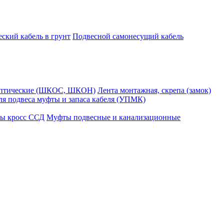
ский кабель в грунт
Подвесной самонесущий кабель
оптические (ШКОС, ШКОН)
Лента монтажная, скрепа (замок)
ля подвеса муфты и запаса кабеля (УПМК)
ы кросс ССД
Муфты подвесные и канализационные