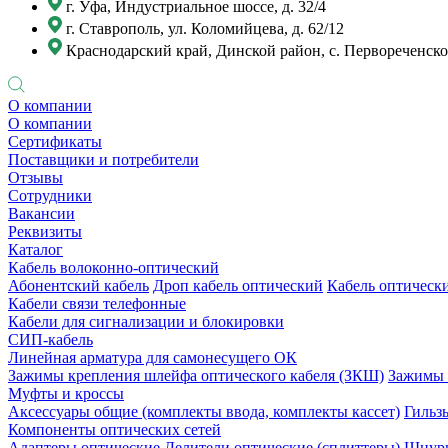
г. Уфа, Индустриальное шоссе, д. 32/4
г. Ставрополь, ул. Коломийцева, д. 62/12
Краснодарский край, Динской район, с. Первореченское
О компании
О компании
Сертификаты
Поставщики и потребители
Отзывы
Сотрудники
Вакансии
Реквизиты
Каталог
Кабель волоконно-оптический
Абонентский кабель
Дроп кабель оптический
Кабель оптически
Кабели связи телефонные
Кабели для сигнализации и блокировки
СИП-кабель
Линейная арматура для самонесущего ОК
Зажимы крепления шлейфа оптического кабеля (ЗКШ)
Зажимы 
Муфты и кроссы
Аксессуары общие (комплекты ввода, комплекты кассет)
Гильз
Компоненты оптических сетей
Адаптеры оптические
Делители оптические (сплиттеры)
Шнуры