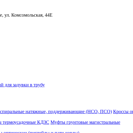
, ул. Комсомольская, 44Е
й для задувки в трубу
спиральные натяжные, поддерживающие (НСО, ПСО)
Кроссы 
ы термоусадочные КДЗС
Муфты грунтовые магистральные
 оптические (пигтейлы и патч-корды)