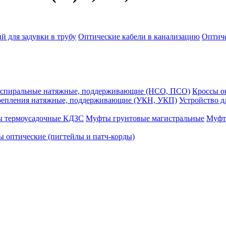
й для задувки в трубу
Оптические кабели в канализацию
Оптиче
спиральные натяжные, поддерживающие (НСО, ПСО)
Кроссы 
репления натяжные, поддерживающие (УКН, УКП)
Устройство д
ы термоусадочные КДЗС
Муфты грунтовые магистральные
Муфт
 оптические (пигтейлы и патч-корды)