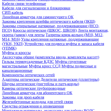
Кабели связи телефонные
Кабели для сигнализации и блокировки
СИП-кабель
Линейная арматура для самонесущего ОК
Зажимы крепления шлейфа оптического кабеля (ЗКШ)
Зажимы спиральные натяжные, поддерживающие (НСО,
ПСО)
Кроссы оптические (ШКОС, ШКОН)
Лента монтажная,
скрепа (замок) для ленты
Талрепы крюк-кольцо (М10, М12,
М14, М16)
Узлы крепления натяжные, поддерживающие
(УКН, УКП)
Устройство для подвеса муфты и запаса кабеля
(УПМК)
Муфты и кроссы
Аксессуары общие (комплекты ввода, комплекты кассет)
Гильзы термоусадочные КДЗС
Муфты грунтовые
магистральные
Муфты кросс ССД
Муфты подвесные и
канализационные
Компоненты оптических сетей
Адаптеры оптические
Делители оптические (сплиттеры)
Шнуры оптические (пигтейлы и патч-корды)
Камеры оптические трубопроводные
Линейная арматура для абонентского ОК
Зажимы для дроп-кабеля
Железобетонные колодцы для сетей связи
Средства ограждения и оповещения
Монтажные материалы, аксессуары для работы ВОЛС