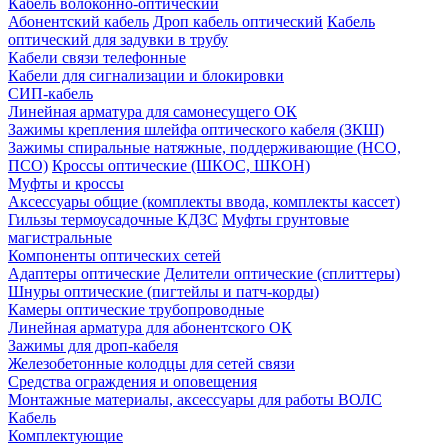
Кабель волоконно-оптический
Абонентский кабель
Дроп кабель оптический
Кабель
оптический для задувки в трубу
Кабели связи телефонные
Кабели для сигнализации и блокировки
СИП-кабель
Линейная арматура для самонесущего ОК
Зажимы крепления шлейфа оптического кабеля (ЗКШ)
Зажимы спиральные натяжные, поддерживающие (НСО,
ПСО)
Кроссы оптические (ШКОС, ШКОН)
Муфты и кроссы
Аксессуары общие (комплекты ввода, комплекты кассет)
Гильзы термоусадочные КДЗС
Муфты грунтовые
магистральные
Компоненты оптических сетей
Адаптеры оптические
Делители оптические (сплиттеры)
Шнуры оптические (пигтейлы и патч-корды)
Камеры оптические трубопроводные
Линейная арматура для абонентского ОК
Зажимы для дроп-кабеля
Железобетонные колодцы для сетей связи
Средства ограждения и оповещения
Монтажные материалы, аксессуары для работы ВОЛС
Кабель
Комплектующие