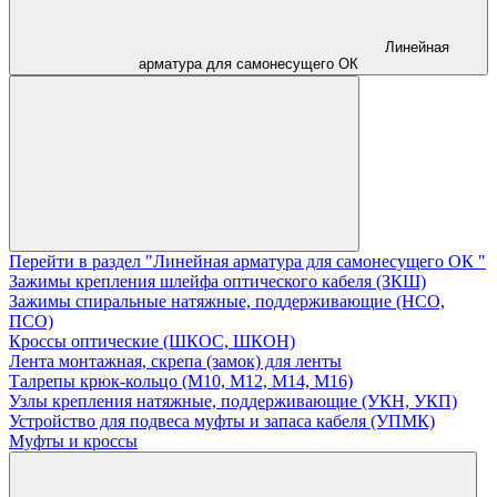
Линейная
арматура для самонесущего ОК
Перейти в раздел "Линейная арматура для самонесущего ОК "
Зажимы крепления шлейфа оптического кабеля (ЗКШ)
Зажимы спиральные натяжные, поддерживающие (НСО,
ПСО)
Кроссы оптические (ШКОС, ШКОН)
Лента монтажная, скрепа (замок) для ленты
Талрепы крюк-кольцо (М10, М12, М14, М16)
Узлы крепления натяжные, поддерживающие (УКН, УКП)
Устройство для подвеса муфты и запаса кабеля (УПМК)
Муфты и кроссы