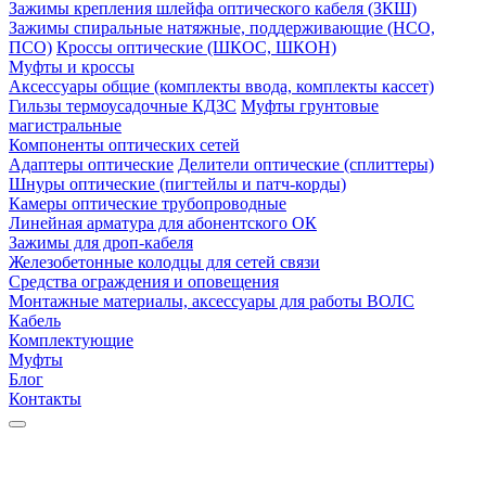
Зажимы крепления шлейфа оптического кабеля (ЗКШ)
Зажимы спиральные натяжные, поддерживающие (НСО,
ПСО)
Кроссы оптические (ШКОС, ШКОН)
Муфты и кроссы
Аксессуары общие (комплекты ввода, комплекты кассет)
Гильзы термоусадочные КДЗС
Муфты грунтовые
магистральные
Компоненты оптических сетей
Адаптеры оптические
Делители оптические (сплиттеры)
Шнуры оптические (пигтейлы и патч-корды)
Камеры оптические трубопроводные
Линейная арматура для абонентского ОК
Зажимы для дроп-кабеля
Железобетонные колодцы для сетей связи
Средства ограждения и оповещения
Монтажные материалы, аксессуары для работы ВОЛС
Кабель
Комплектующие
Муфты
Блог
Контакты