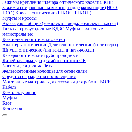
Зажимы крепления шлейфа оптического кабеля (ЗКШ)
Зажимы спиральные натяжные, поддерживающие (НСО,
ПСО)
Кроссы оптические (ШКОС, ШКОН)
Муфты и кроссы
Аксессуары общие (комплекты ввода, комплекты кассет)
Гильзы термоусадочные КДЗС
Муфты грунтовые
магистральные
Компоненты оптических сетей
Адаптеры оптические
Делители оптические (сплиттеры)
Шнуры оптические (пигтейлы и патч-корды)
Камеры оптические трубопроводные
Линейная арматура для абонентского ОК
Зажимы для дроп-кабеля
Железобетонные колодцы для сетей связи
Средства ограждения и оповещения
Монтажные материалы, аксессуары для работы ВОЛС
Кабель
Комплектующие
Муфты
Блог
Контакты