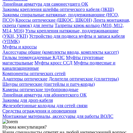
Линейная арматура для самонесущего ОК
Зажимы крепления шлейфа оптического кабеля (ЗКШ)
Зажимы спиральные натяжные, поддерживающие (НСО,
ПСО)
Кроссы оптические (ШКОС, ШКОН)
Лента монтажная,
скрепа (замок) для ленты
Талрепы крюк-кольцо (М10, М12,
М14, М16)
Узлы крепления натяжные, поддерживающие
(УКН, УКП)
Устройство для подвеса муфты и запаса кабеля
(УПМК)
Муфты и кроссы
Аксессуары общие (комплекты ввода, комплекты кассет)
Гильзы термоусадочные КДЗС
Муфты грунтовые
магистральные
Муфты кросс ССД
Муфты подвесные и
канализационные
Компоненты оптических сетей
Адаптеры оптические
Делители оптические (сплиттеры)
Шнуры оптические (пигтейлы и патч-корды)
Камеры оптические трубопроводные
Линейная арматура для абонентского ОК
Зажимы для дроп-кабеля
Железобетонные колодцы для сетей связи
Средства ограждения и оповещения
Монтажные материалы, аксессуары для работы ВОЛС
Нужна консультация?
Наши специалисты ответят на любой интересующий вопрос