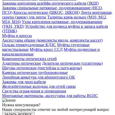
Зажимы крепления шлейфа оптического кабеля (ЗКШ)
Зажимы спиральные натяжные, поддерживающие (НСО,
ПСО)
Кроссы оптические (ШКОС, ШКОН)
Лента монтажная,
скрепа (замок) для ленты
Талрепы крюк-кольцо (М10, М12,
М14, М16)
Узлы крепления натяжные, поддерживающие
(УКН, УКП)
Устройство для подвеса муфты и запаса кабеля
(УПМК)
Муфты и кроссы
Аксессуары общие (комплекты ввода, комплекты кассет)
Гильзы термоусадочные КДЗС
Муфты грунтовые
магистральные
Муфты кросс ССД
Муфты подвесные и
канализационные
Компоненты оптических сетей
Адаптеры оптические
Делители оптические (сплиттеры)
Шнуры оптические (пигтейлы и патч-корды)
Камеры оптические трубопроводные
Линейная арматура для абонентского ОК
Зажимы для дроп-кабеля
Железобетонные колодцы для сетей связи
Средства ограждения и оповещения
Монтажные материалы, аксессуары для работы ВОЛС
Нужна консультация?
Наши специалисты ответят на любой интересующий вопрос
ЗАДАТЬ ВОПРОС