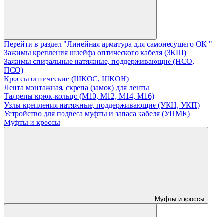
Перейти в раздел "Линейная арматура для самонесущего ОК "
Зажимы крепления шлейфа оптического кабеля (ЗКШ)
Зажимы спиральные натяжные, поддерживающие (НСО,
ПСО)
Кроссы оптические (ШКОС, ШКОН)
Лента монтажная, скрепа (замок) для ленты
Талрепы крюк-кольцо (М10, М12, М14, М16)
Узлы крепления натяжные, поддерживающие (УКН, УКП)
Устройство для подвеса муфты и запаса кабеля (УПМК)
Муфты и кроссы
Муфты и кроссы