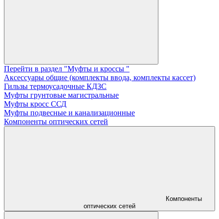
Перейти в раздел "Муфты и кроссы "
Аксессуары общие (комплекты ввода, комплекты кассет)
Гильзы термоусадочные КДЗС
Муфты грунтовые магистральные
Муфты кросс ССД
Муфты подвесные и канализационные
Компоненты оптических сетей
Компоненты
оптических сетей