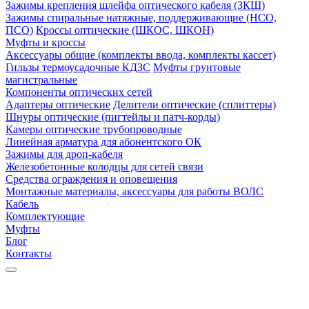
Зажимы крепления шлейфа оптического кабеля (ЗКШ)
Зажимы спиральные натяжные, поддерживающие (НСО,
ПСО)
Кроссы оптические (ШКОС, ШКОН)
Муфты и кроссы
Аксессуары общие (комплекты ввода, комплекты кассет)
Гильзы термоусадочные КДЗС
Муфты грунтовые
магистральные
Компоненты оптических сетей
Адаптеры оптические
Делители оптические (сплиттеры)
Шнуры оптические (пигтейлы и патч-корды)
Камеры оптические трубопроводные
Линейная арматура для абонентского ОК
Зажимы для дроп-кабеля
Железобетонные колодцы для сетей связи
Средства ограждения и оповещения
Монтажные материалы, аксессуары для работы ВОЛС
Кабель
Комплектующие
Муфты
Блог
Контакты