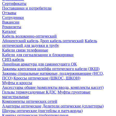
Сертификаты
Поставщики и потребители
Отзывы
Сотрудники
Вакансии
Реквизиты
Каталог
Кабель волоконно-оптический
Абонентский кабель
Дроп кабель оптический
Кабель
оптический для задувки в трубу
Кабели связи телефонные
Кабели для сигнализации и блокировки
СИП-кабель
Линейная арматура для самонесущего ОК
Зажимы крепления шлейфа оптического кабеля (ЗКШ)
Зажимы спиральные натяжные, поддерживающие (НСО,
ПСО)
Кроссы оптические (ШКОС, ШКОН)
Муфты и кроссы
Аксессуары общие (комплекты ввода, комплекты кассет)
Гильзы термоусадочные КДЗС
Муфты грунтовые
магистральные
Компоненты оптических сетей
Адаптеры оптические
Делители оптические (сплиттеры)
Шнуры оптические (пигтейлы и патч-корды)
Камеры оптические трубопроводные