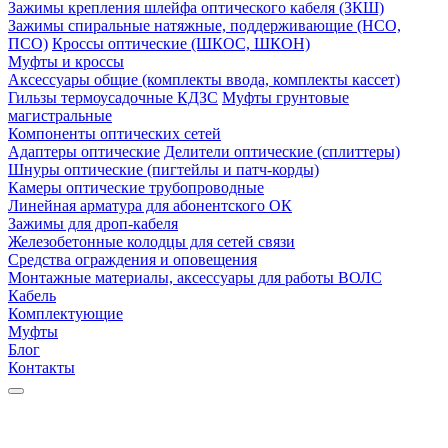
Зажимы крепления шлейфа оптического кабеля (ЗКШ)
Зажимы спиральные натяжные, поддерживающие (НСО,
ПСО)
Кроссы оптические (ШКОС, ШКОН)
Муфты и кроссы
Аксессуары общие (комплекты ввода, комплекты кассет)
Гильзы термоусадочные КДЗС
Муфты грунтовые
магистральные
Компоненты оптических сетей
Адаптеры оптические
Делители оптические (сплиттеры)
Шнуры оптические (пигтейлы и патч-корды)
Камеры оптические трубопроводные
Линейная арматура для абонентского ОК
Зажимы для дроп-кабеля
Железобетонные колодцы для сетей связи
Средства ограждения и оповещения
Монтажные материалы, аксессуары для работы ВОЛС
Кабель
Комплектующие
Муфты
Блог
Контакты