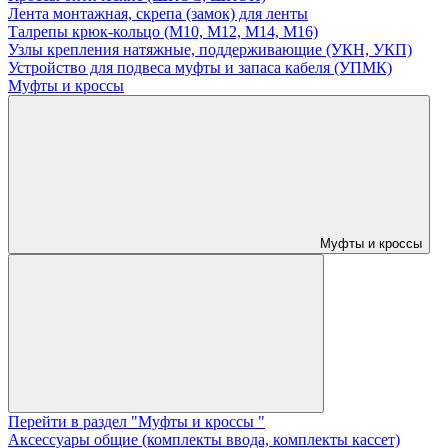
Лента монтажная, скрепа (замок) для ленты
Талрепы крюк-кольцо (М10, М12, М14, М16)
Узлы крепления натяжные, поддерживающие (УКН, УКП)
Устройство для подвеса муфты и запаса кабеля (УПМК)
Муфты и кроссы
Муфты и кроссы
Перейти в раздел "Муфты и кроссы "
Аксессуары общие (комплекты ввода, комплекты кассет)