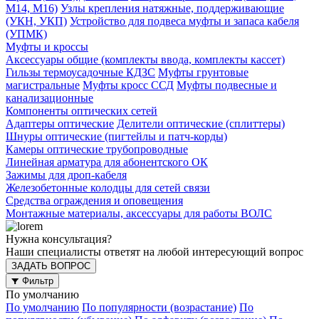
М14, М16)
Узлы крепления натяжные, поддерживающие
(УКН, УКП)
Устройство для подвеса муфты и запаса кабеля
(УПМК)
Муфты и кроссы
Аксессуары общие (комплекты ввода, комплекты кассет)
Гильзы термоусадочные КДЗС
Муфты грунтовые
магистральные
Муфты кросс ССД
Муфты подвесные и
канализационные
Компоненты оптических сетей
Адаптеры оптические
Делители оптические (сплиттеры)
Шнуры оптические (пигтейлы и патч-корды)
Камеры оптические трубопроводные
Линейная арматура для абонентского ОК
Зажимы для дроп-кабеля
Железобетонные колодцы для сетей связи
Средства ограждения и оповещения
Монтажные материалы, аксессуары для работы ВОЛС
Нужна консультация?
Наши специалисты ответят на любой интересующий вопрос
ЗАДАТЬ ВОПРОС
Фильтр
По умолчанию
По умолчанию
По популярности (возрастание)
По