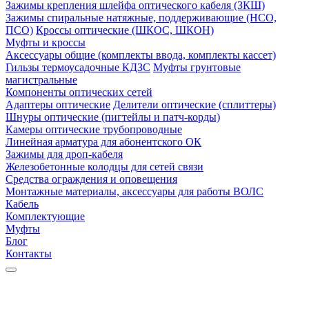
Зажимы крепления шлейфа оптического кабеля (ЗКШ)
Зажимы спиральные натяжные, поддерживающие (НСО,
ПСО)
Кроссы оптические (ШКОС, ШКОН)
Муфты и кроссы
Аксессуары общие (комплекты ввода, комплекты кассет)
Гильзы термоусадочные КДЗС
Муфты грунтовые
магистральные
Компоненты оптических сетей
Адаптеры оптические
Делители оптические (сплиттеры)
Шнуры оптические (пигтейлы и патч-корды)
Камеры оптические трубопроводные
Линейная арматура для абонентского ОК
Зажимы для дроп-кабеля
Железобетонные колодцы для сетей связи
Средства ограждения и оповещения
Монтажные материалы, аксессуары для работы ВОЛС
Кабель
Комплектующие
Муфты
Блог
Контакты