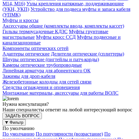
М14, М16)
Узлы крепления натяжные, поддерживающие
(УКН, УКП)
Устройство для подвеса муфты и запаса кабеля
(УПМК)
Муфты и кроссы
Аксессуары общие (комплекты ввода, комплекты кассет)
Гильзы термоусадочные КДЗС
Муфты грунтовые
магистральные
Муфты кросс ССД
Муфты подвесные и
канализационные
Компоненты оптических сетей
Адаптеры оптические
Делители оптические (сплиттеры)
Шнуры оптические (пигтейлы и патч-корды)
Камеры оптические трубопроводные
Линейная арматура для абонентского ОК
Зажимы для дроп-кабеля
Железобетонные колодцы для сетей связи
Средства ограждения и оповещения
Монтажные материалы, аксессуары для работы ВОЛС
Нужна консультация?
Наши специалисты ответят на любой интересующий вопрос
ЗАДАТЬ ВОПРОС
Фильтр
По умолчанию
По умолчанию
По популярности (возрастание)
По