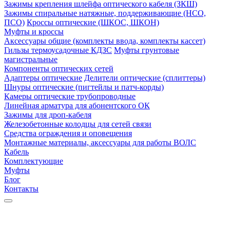
Зажимы крепления шлейфа оптического кабеля (ЗКШ)
Зажимы спиральные натяжные, поддерживающие (НСО,
ПСО)
Кроссы оптические (ШКОС, ШКОН)
Муфты и кроссы
Аксессуары общие (комплекты ввода, комплекты кассет)
Гильзы термоусадочные КДЗС
Муфты грунтовые
магистральные
Компоненты оптических сетей
Адаптеры оптические
Делители оптические (сплиттеры)
Шнуры оптические (пигтейлы и патч-корды)
Камеры оптические трубопроводные
Линейная арматура для абонентского ОК
Зажимы для дроп-кабеля
Железобетонные колодцы для сетей связи
Средства ограждения и оповещения
Монтажные материалы, аксессуары для работы ВОЛС
Кабель
Комплектующие
Муфты
Блог
Контакты