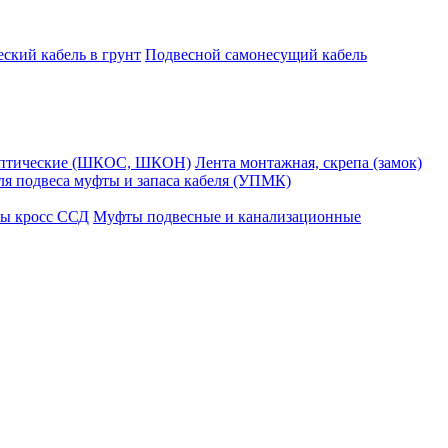
ский кабель в грунт
Подвесной самонесущий кабель
оптические (ШКОС, ШКОН)
Лента монтажная, скрепа (замок)
ля подвеса муфты и запаса кабеля (УПМК)
ы кросс ССД
Муфты подвесные и канализационные