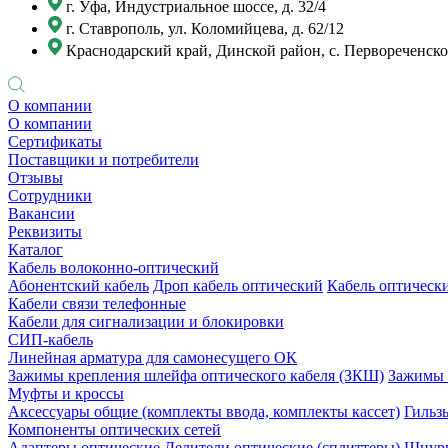
г. Уфа, Индустриальное шоссе, д. 32/4
г. Ставрополь, ул. Коломийцева, д. 62/12
Краснодарский край, Динской район, с. Первореченское
О компании
О компании
Сертификаты
Поставщики и потребители
Отзывы
Сотрудники
Вакансии
Реквизиты
Каталог
Кабель волоконно-оптический
Абонентский кабель
Дроп кабель оптический
Кабель оптически
Кабели связи телефонные
Кабели для сигнализации и блокировки
СИП-кабель
Линейная арматура для самонесущего ОК
Зажимы крепления шлейфа оптического кабеля (ЗКШ)
Зажимы 
Муфты и кроссы
Аксессуары общие (комплекты ввода, комплекты кассет)
Гильз
Компоненты оптических сетей
Адаптеры оптические
Делители оптические (сплиттеры)
Шнуры