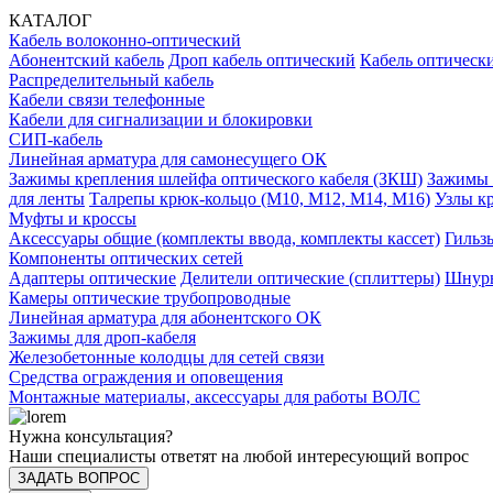
КАТАЛОГ
Кабель волоконно-оптический
Абонентский кабель
Дроп кабель оптический
Кабель оптически
Распределительный кабель
Кабели связи телефонные
Кабели для сигнализации и блокировки
СИП-кабель
Линейная арматура для самонесущего ОК
Зажимы крепления шлейфа оптического кабеля (ЗКШ)
Зажимы 
для ленты
Талрепы крюк-кольцо (М10, М12, М14, М16)
Узлы к
Муфты и кроссы
Аксессуары общие (комплекты ввода, комплекты кассет)
Гильз
Компоненты оптических сетей
Адаптеры оптические
Делители оптические (сплиттеры)
Шнуры
Камеры оптические трубопроводные
Линейная арматура для абонентского ОК
Зажимы для дроп-кабеля
Железобетонные колодцы для сетей связи
Средства ограждения и оповещения
Монтажные материалы, аксессуары для работы ВОЛС
Нужна консультация?
Наши специалисты ответят на любой интересующий вопрос
ЗАДАТЬ ВОПРОС