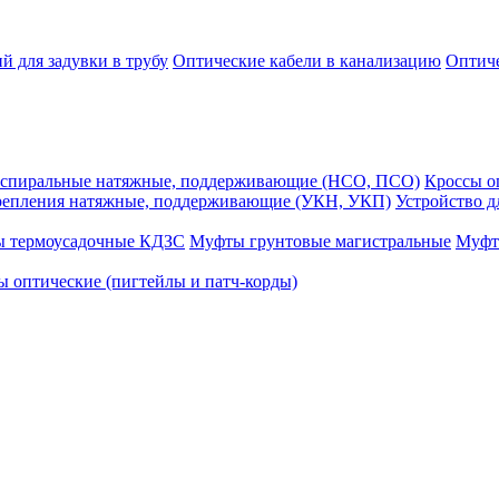
й для задувки в трубу
Оптические кабели в канализацию
Оптиче
спиральные натяжные, поддерживающие (НСО, ПСО)
Кроссы 
репления натяжные, поддерживающие (УКН, УКП)
Устройство д
ы термоусадочные КДЗС
Муфты грунтовые магистральные
Муфт
 оптические (пигтейлы и патч-корды)