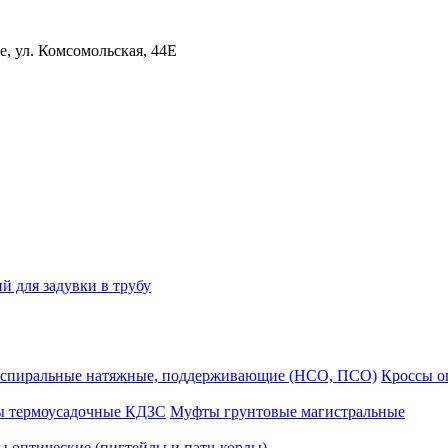
, ул. Комсомольская, 44Е
й для задувки в трубу
спиральные натяжные, поддерживающие (НСО, ПСО)
Кроссы 
ы термоусадочные КДЗС
Муфты грунтовые магистральные
 оптические (пигтейлы и патч-корды)