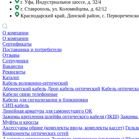
г. Уфа, Индустриальное шоссе, д. 32/4
г. Ставрополь, ул. Коломийцева, д. 62/12
Краснодарский край, Динской район, с. Первореченское
О компании
О компании
Сертификаты
Поставщики и потребители
Отзывы
Сотрудники
Вакансии
Реквизиты
Каталог
Кабель волоконно-оптический
Абонентский кабель
Дроп кабель оптический
Кабель оптически
Кабели связи телефонные
Кабели для сигнализации и блокировки
СИП-кабель
Линейная арматура для самонесущего ОК
Зажимы крепления шлейфа оптического кабеля (ЗКШ)
Зажимы 
Муфты и кроссы
Аксессуары общие (комплекты ввода, комплекты кассет)
Гильз
Компоненты оптических сетей
Адаптеры оптические
Делители оптические (сплиттеры)
Шнуры