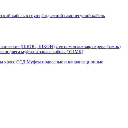
ский кабель в грунт
Подвесной самонесущий кабель
оптические (ШКОС, ШКОН)
Лента монтажная, скрепа (замок)
ля подвеса муфты и запаса кабеля (УПМК)
ы кросс ССД
Муфты подвесные и канализационные