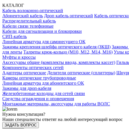
КАТАЛОГ
Кабель волоконно-оптический
Абонентский кабель
Дроп кабель оптический
Кабель оптически
Распределительный кабель
Кабели связи телефонные
Кабели для сигнализации и блокировки
СИП-кабель
Линейная арматура для самонесущего ОК
Зажимы крепления шлейфа оптического кабеля (ЗКШ)
Зажимы 
для ленты
Талрепы крюк-кольцо (М10, М12, М14, М16)
Узлы к
Муфты и кроссы
Аксессуары общие (комплекты ввода, комплекты кассет)
Гильз
Компоненты оптических сетей
Адаптеры оптические
Делители оптические (сплиттеры)
Шнуры
Камеры оптические трубопроводные
Линейная арматура для абонентского ОК
Зажимы для дроп-кабеля
Железобетонные колодцы для сетей связи
Средства ограждения и оповещения
Монтажные материалы, аксессуары для работы ВОЛС
Нужна консультация?
Наши специалисты ответят на любой интересующий вопрос
ЗАДАТЬ ВОПРОС