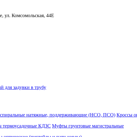
, ул. Комсомольская, 44Е
й для задувки в трубу
спиральные натяжные, поддерживающие (НСО, ПСО)
Кроссы 
ы термоусадочные КДЗС
Муфты грунтовые магистральные
 оптические (пигтейлы и патч-корды)