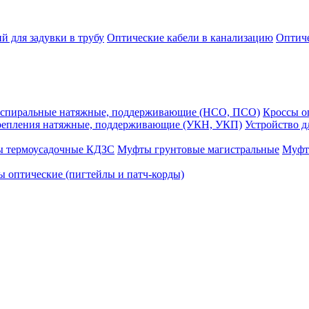
й для задувки в трубу
Оптические кабели в канализацию
Оптиче
спиральные натяжные, поддерживающие (НСО, ПСО)
Кроссы 
репления натяжные, поддерживающие (УКН, УКП)
Устройство д
ы термоусадочные КДЗС
Муфты грунтовые магистральные
Муфт
 оптические (пигтейлы и патч-корды)