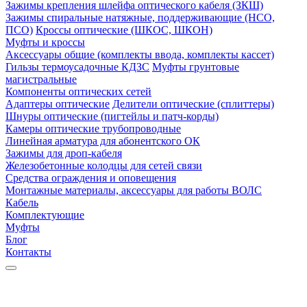
Зажимы крепления шлейфа оптического кабеля (ЗКШ)
Зажимы спиральные натяжные, поддерживающие (НСО,
ПСО)
Кроссы оптические (ШКОС, ШКОН)
Муфты и кроссы
Аксессуары общие (комплекты ввода, комплекты кассет)
Гильзы термоусадочные КДЗС
Муфты грунтовые
магистральные
Компоненты оптических сетей
Адаптеры оптические
Делители оптические (сплиттеры)
Шнуры оптические (пигтейлы и патч-корды)
Камеры оптические трубопроводные
Линейная арматура для абонентского ОК
Зажимы для дроп-кабеля
Железобетонные колодцы для сетей связи
Средства ограждения и оповещения
Монтажные материалы, аксессуары для работы ВОЛС
Кабель
Комплектующие
Муфты
Блог
Контакты