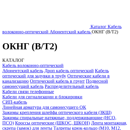
Каталог
Кабель
волоконно-оптический
Абонентский кабель
ОКНГ (В/Т2)
ОКНГ (В/Т2)
КАТАЛОГ
Кабель волоконно-оптический
Абонентский кабель
Дроп кабель оптический
Кабель
оптический для задувки в трубу
Оптические кабели в
канализацию
Оптический кабель в грунт
Подвесной
самонесущий кабель
Распределительный кабель
Кабели связи телефонные
Кабели для сигнализации и блокировки
СИП-кабель
Линейная арматура для самонесущего ОК
Зажимы крепления шлейфа оптического кабеля (ЗКШ)
Зажимы спиральные натяжные, поддерживающие (НСО,
ПСО)
Кроссы оптические (ШКОС, ШКОН)
Лента монтажная,
скрепа (замок) для ленты
Талрепы крюк-кольцо (М10, М12,