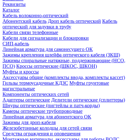
Реквизиты
Каталог
Кабель волоконно-оптический
Абонентский кабель
Дроп кабель оптический
Кабель
оптический для задувки в трубу
Кабели связи телефонные
Кабели для сигнализации и блокировки
СИП-кабель
Линейная арматура для самонесущего ОК
Зажимы крепления шлейфа оптического кабеля (ЗКШ)
Зажимы спиральные натяжные, поддерживающие (НСО,
ПСО)
Кроссы оптические (ШКОС, ШКОН)
Муфты и кроссы
Аксессуары общие (комплекты ввода, комплекты кассет)
Гильзы термоусадочные КДЗС
Муфты грунтовые
магистральные
Компоненты оптических сетей
Адаптеры оптические
Делители оптические (сплиттеры)
Шнуры оптические (пигтейлы и патч-корды)
Камеры оптические трубопроводные
Линейная арматура для абонентского ОК
Зажимы для дроп-кабеля
Железобетонные колодцы для сетей связи
Средства ограждения и оповещения
Монтажные материалы, аксессуары для работы ВОЛС