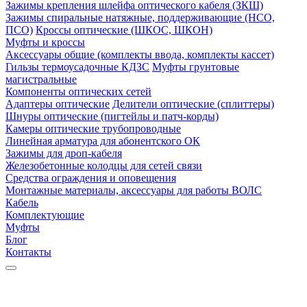
Зажимы крепления шлейфа оптического кабеля (ЗКШ)
Зажимы спиральные натяжные, поддерживающие (НСО,
ПСО)
Кроссы оптические (ШКОС, ШКОН)
Муфты и кроссы
Аксессуары общие (комплекты ввода, комплекты кассет)
Гильзы термоусадочные КДЗС
Муфты грунтовые
магистральные
Компоненты оптических сетей
Адаптеры оптические
Делители оптические (сплиттеры)
Шнуры оптические (пигтейлы и патч-корды)
Камеры оптические трубопроводные
Линейная арматура для абонентского ОК
Зажимы для дроп-кабеля
Железобетонные колодцы для сетей связи
Средства ограждения и оповещения
Монтажные материалы, аксессуары для работы ВОЛС
Кабель
Комплектующие
Муфты
Блог
Контакты