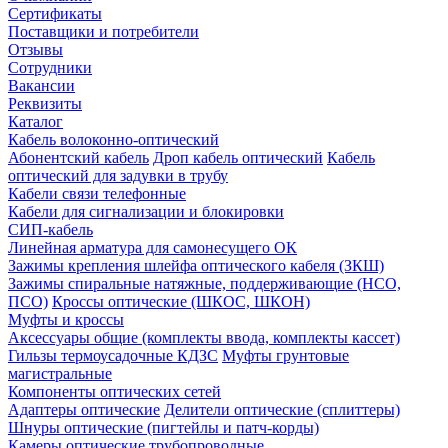
Сертификаты
Поставщики и потребители
Отзывы
Сотрудники
Вакансии
Реквизиты
Каталог
Кабель волоконно-оптический
Абонентский кабель
Дроп кабель оптический
Кабель
оптический для задувки в трубу
Кабели связи телефонные
Кабели для сигнализации и блокировки
СИП-кабель
Линейная арматура для самонесущего ОК
Зажимы крепления шлейфа оптического кабеля (ЗКШ)
Зажимы спиральные натяжные, поддерживающие (НСО,
ПСО)
Кроссы оптические (ШКОС, ШКОН)
Муфты и кроссы
Аксессуары общие (комплекты ввода, комплекты кассет)
Гильзы термоусадочные КДЗС
Муфты грунтовые
магистральные
Компоненты оптических сетей
Адаптеры оптические
Делители оптические (сплиттеры)
Шнуры оптические (пигтейлы и патч-корды)
Камеры оптические трубопроводные