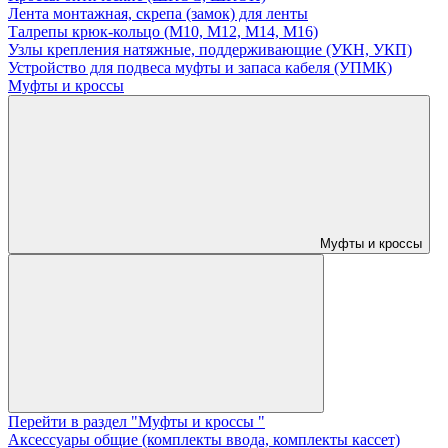
Лента монтажная, скрепа (замок) для ленты
Талрепы крюк-кольцо (М10, М12, М14, М16)
Узлы крепления натяжные, поддерживающие (УКН, УКП)
Устройство для подвеса муфты и запаса кабеля (УПМК)
Муфты и кроссы
Муфты и кроссы
Перейти в раздел "Муфты и кроссы "
Аксессуары общие (комплекты ввода, комплекты кассет)