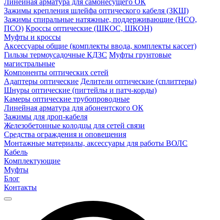
Линейная арматура для самонесущего ОК
Зажимы крепления шлейфа оптического кабеля (ЗКШ)
Зажимы спиральные натяжные, поддерживающие (НСО,
ПСО)
Кроссы оптические (ШКОС, ШКОН)
Муфты и кроссы
Аксессуары общие (комплекты ввода, комплекты кассет)
Гильзы термоусадочные КДЗС
Муфты грунтовые
магистральные
Компоненты оптических сетей
Адаптеры оптические
Делители оптические (сплиттеры)
Шнуры оптические (пигтейлы и патч-корды)
Камеры оптические трубопроводные
Линейная арматура для абонентского ОК
Зажимы для дроп-кабеля
Железобетонные колодцы для сетей связи
Средства ограждения и оповещения
Монтажные материалы, аксессуары для работы ВОЛС
Кабель
Комплектующие
Муфты
Блог
Контакты