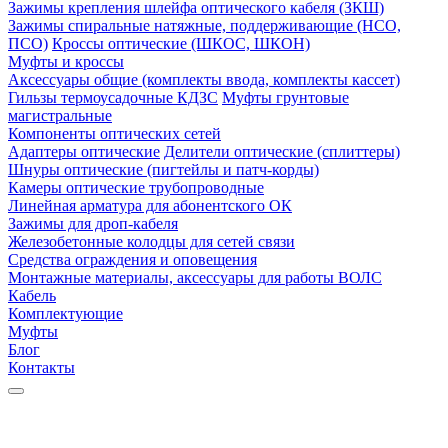
Зажимы крепления шлейфа оптического кабеля (ЗКШ)
Зажимы спиральные натяжные, поддерживающие (НСО,
ПСО)
Кроссы оптические (ШКОС, ШКОН)
Муфты и кроссы
Аксессуары общие (комплекты ввода, комплекты кассет)
Гильзы термоусадочные КДЗС
Муфты грунтовые
магистральные
Компоненты оптических сетей
Адаптеры оптические
Делители оптические (сплиттеры)
Шнуры оптические (пигтейлы и патч-корды)
Камеры оптические трубопроводные
Линейная арматура для абонентского ОК
Зажимы для дроп-кабеля
Железобетонные колодцы для сетей связи
Средства ограждения и оповещения
Монтажные материалы, аксессуары для работы ВОЛС
Кабель
Комплектующие
Муфты
Блог
Контакты