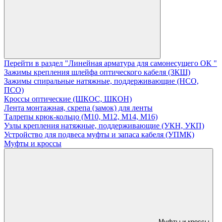
Перейти в раздел "Линейная арматура для самонесущего ОК "
Зажимы крепления шлейфа оптического кабеля (ЗКШ)
Зажимы спиральные натяжные, поддерживающие (НСО,
ПСО)
Кроссы оптические (ШКОС, ШКОН)
Лента монтажная, скрепа (замок) для ленты
Талрепы крюк-кольцо (М10, М12, М14, М16)
Узлы крепления натяжные, поддерживающие (УКН, УКП)
Устройство для подвеса муфты и запаса кабеля (УПМК)
Муфты и кроссы
Муфты и кроссы