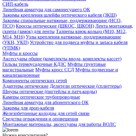
СИП-кабель
Линейная арматура для самонесущего ОК
Зажимы крепления шлейфа оптического кабеля (ЗКШ)
Зажимы спиральные натяжные, поддерживающие (НСО,
ПСО)
Кроссы оптические (ШКОС, ШКОН)
Лента монтажная,
скрепа (замок) для ленты
Талрепы крюк-кольцо (М10, М12,
М14, М16)
Узлы крепления натяжные, поддерживающие
(УКН, УКП)
Устройство для подвеса муфты и запаса кабеля
(УПМК)
Муфты и кроссы
Аксессуары общие (комплекты ввода, комплекты кассет)
Гильзы термоусадочные КДЗС
Муфты грунтовые
магистральные
Муфты кросс ССД
Муфты подвесные и
канализационные
Компоненты оптических сетей
Адаптеры оптические
Делители оптические (сплиттеры)
Шнуры оптические (пигтейлы и патч-корды)
Камеры оптические трубопроводные
Линейная арматура для абонентского ОК
Зажимы для дроп-кабеля
Железобетонные колодцы для сетей связи
Средства ограждения и оповещения
Монтажные материалы, аксессуары для работы ВОЛС
Нужна консультация?