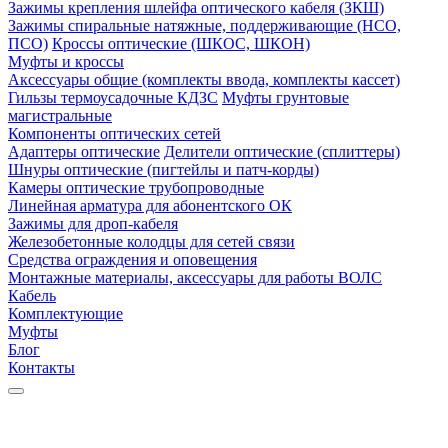
Зажимы крепления шлейфа оптического кабеля (ЗКШ)
Зажимы спиральные натяжные, поддерживающие (НСО,
ПСО)
Кроссы оптические (ШКОС, ШКОН)
Муфты и кроссы
Аксессуары общие (комплекты ввода, комплекты кассет)
Гильзы термоусадочные КДЗС
Муфты грунтовые
магистральные
Компоненты оптических сетей
Адаптеры оптические
Делители оптические (сплиттеры)
Шнуры оптические (пигтейлы и патч-корды)
Камеры оптические трубопроводные
Линейная арматура для абонентского ОК
Зажимы для дроп-кабеля
Железобетонные колодцы для сетей связи
Средства ограждения и оповещения
Монтажные материалы, аксессуары для работы ВОЛС
Кабель
Комплектующие
Муфты
Блог
Контакты