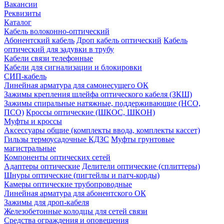
Вакансии
Реквизиты
Каталог
Кабель волоконно-оптический
Абонентский кабель
Дроп кабель оптический
Кабель
оптический для задувки в трубу
Кабели связи телефонные
Кабели для сигнализации и блокировки
СИП-кабель
Линейная арматура для самонесущего ОК
Зажимы крепления шлейфа оптического кабеля (ЗКШ)
Зажимы спиральные натяжные, поддерживающие (НСО,
ПСО)
Кроссы оптические (ШКОС, ШКОН)
Муфты и кроссы
Аксессуары общие (комплекты ввода, комплекты кассет)
Гильзы термоусадочные КДЗС
Муфты грунтовые
магистральные
Компоненты оптических сетей
Адаптеры оптические
Делители оптические (сплиттеры)
Шнуры оптические (пигтейлы и патч-корды)
Камеры оптические трубопроводные
Линейная арматура для абонентского ОК
Зажимы для дроп-кабеля
Железобетонные колодцы для сетей связи
Средства ограждения и оповещения