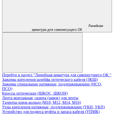
Линейная
арматура для самонесущего ОК
Перейти в раздел "Линейная арматура для самонесущего ОК "
Зажимы крепления шлейфа оптического кабеля (ЗКШ)
Зажимы спиральные натяжные, поддерживающие (НСО,
ПСО)
Кроссы оптические (ШКОС, ШКОН)
Лента монтажная, скрепа (замок) для ленты
Талрепы крюк-кольцо (М10, М12, М14, М16)
Узлы крепления натяжные, поддерживающие (УКН, УКП)
Устройство для подвеса муфты и запаса кабеля (УПМК)