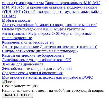
скрепа (замок) для ленты
Талрепы крюк-кольцо (М10, М12,
М14, М16)
Узлы крепления натяжные, поддерживающие
(УКН, УКП)
Устройство для подвеса муфты и запаса кабеля
(УПМК)
Муфты и кроссы
Аксессуары общие (комплекты ввода, комплекты кассет)
Гильзы термоусадочные КДЗС
Муфты грунтовые
магистральные
Муфты кросс ССД
Муфты подвесные и
канализационные
Компоненты оптических сетей
Адаптеры оптические
Делители оптические (сплиттеры)
Шнуры оптические (пигтейлы и патч-корды)
Камеры оптические трубопроводные
Линейная арматура для абонентского ОК
Зажимы для дроп-кабеля
Железобетонные колодцы для сетей связи
Средства ограждения и оповещения
Монтажные материалы, аксессуары для работы ВОЛС
Нужна консультация?
Наши специалисты ответят на любой интересующий вопрос
ЗАДАТЬ ВОПРОС