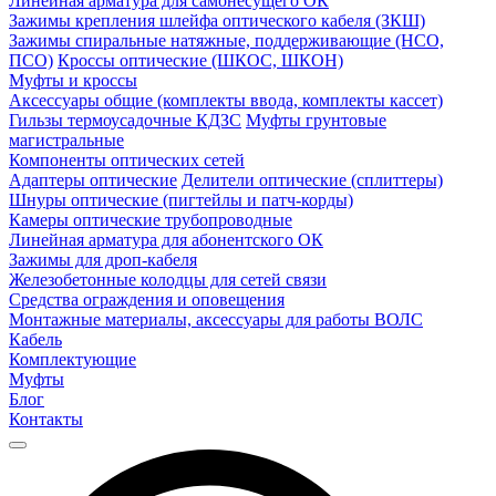
Линейная арматура для самонесущего ОК
Зажимы крепления шлейфа оптического кабеля (ЗКШ)
Зажимы спиральные натяжные, поддерживающие (НСО,
ПСО)
Кроссы оптические (ШКОС, ШКОН)
Муфты и кроссы
Аксессуары общие (комплекты ввода, комплекты кассет)
Гильзы термоусадочные КДЗС
Муфты грунтовые
магистральные
Компоненты оптических сетей
Адаптеры оптические
Делители оптические (сплиттеры)
Шнуры оптические (пигтейлы и патч-корды)
Камеры оптические трубопроводные
Линейная арматура для абонентского ОК
Зажимы для дроп-кабеля
Железобетонные колодцы для сетей связи
Средства ограждения и оповещения
Монтажные материалы, аксессуары для работы ВОЛС
Кабель
Комплектующие
Муфты
Блог
Контакты