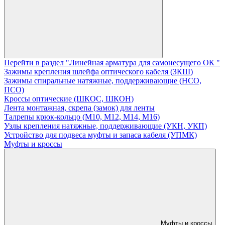
Перейти в раздел "Линейная арматура для самонесущего ОК "
Зажимы крепления шлейфа оптического кабеля (ЗКШ)
Зажимы спиральные натяжные, поддерживающие (НСО,
ПСО)
Кроссы оптические (ШКОС, ШКОН)
Лента монтажная, скрепа (замок) для ленты
Талрепы крюк-кольцо (М10, М12, М14, М16)
Узлы крепления натяжные, поддерживающие (УКН, УКП)
Устройство для подвеса муфты и запаса кабеля (УПМК)
Муфты и кроссы
Муфты и кроссы