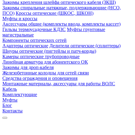
Зажимы крепления шлейфа оптического кабеля (ЗКШ)
Зажимы спиральные натяжные, поддерживающие (НСО,
ПСО)
Кроссы оптические (ШКОС, ШКОН)
Муфты и кроссы
Аксессуары общие (комплекты ввода, комплекты кассет)
Гильзы термоусадочные КДЗС
Муфты грунтовые
магистральные
Компоненты оптических сетей
Адаптеры оптические
Делители оптические (сплиттеры)
Шнуры оптические (пигтейлы и патч-корды)
Камеры оптические трубопроводные
Линейная арматура для абонентского ОК
Зажимы для дроп-кабеля
Железобетонные колодцы для сетей связи
Средства ограждения и оповещения
Монтажные материалы, аксессуары для работы ВОЛС
Кабель
Комплектующие
Муфты
Блог
Контакты