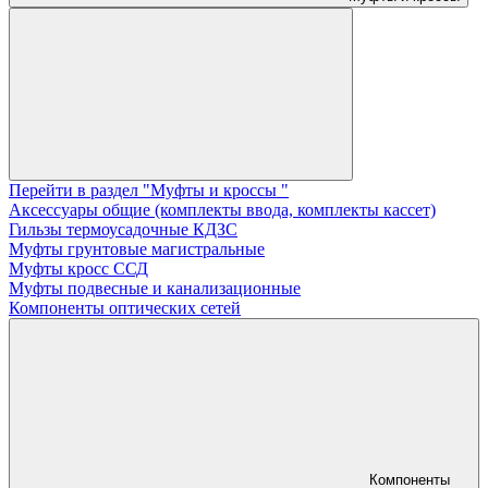
Перейти в раздел "Муфты и кроссы "
Аксессуары общие (комплекты ввода, комплекты кассет)
Гильзы термоусадочные КДЗС
Муфты грунтовые магистральные
Муфты кросс ССД
Муфты подвесные и канализационные
Компоненты оптических сетей
Компоненты