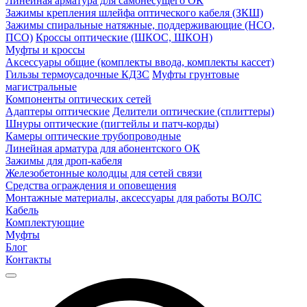
Линейная арматура для самонесущего ОК
Зажимы крепления шлейфа оптического кабеля (ЗКШ)
Зажимы спиральные натяжные, поддерживающие (НСО,
ПСО)
Кроссы оптические (ШКОС, ШКОН)
Муфты и кроссы
Аксессуары общие (комплекты ввода, комплекты кассет)
Гильзы термоусадочные КДЗС
Муфты грунтовые
магистральные
Компоненты оптических сетей
Адаптеры оптические
Делители оптические (сплиттеры)
Шнуры оптические (пигтейлы и патч-корды)
Камеры оптические трубопроводные
Линейная арматура для абонентского ОК
Зажимы для дроп-кабеля
Железобетонные колодцы для сетей связи
Средства ограждения и оповещения
Монтажные материалы, аксессуары для работы ВОЛС
Кабель
Комплектующие
Муфты
Блог
Контакты