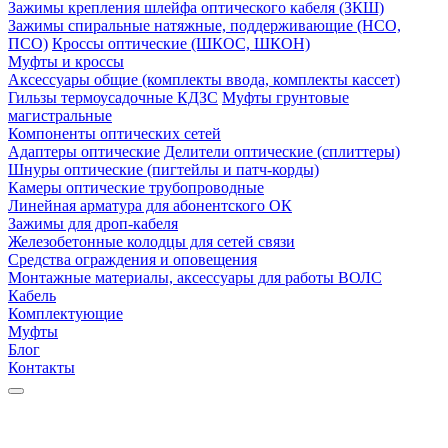
Зажимы крепления шлейфа оптического кабеля (ЗКШ)
Зажимы спиральные натяжные, поддерживающие (НСО,
ПСО)
Кроссы оптические (ШКОС, ШКОН)
Муфты и кроссы
Аксессуары общие (комплекты ввода, комплекты кассет)
Гильзы термоусадочные КДЗС
Муфты грунтовые
магистральные
Компоненты оптических сетей
Адаптеры оптические
Делители оптические (сплиттеры)
Шнуры оптические (пигтейлы и патч-корды)
Камеры оптические трубопроводные
Линейная арматура для абонентского ОК
Зажимы для дроп-кабеля
Железобетонные колодцы для сетей связи
Средства ограждения и оповещения
Монтажные материалы, аксессуары для работы ВОЛС
Кабель
Комплектующие
Муфты
Блог
Контакты