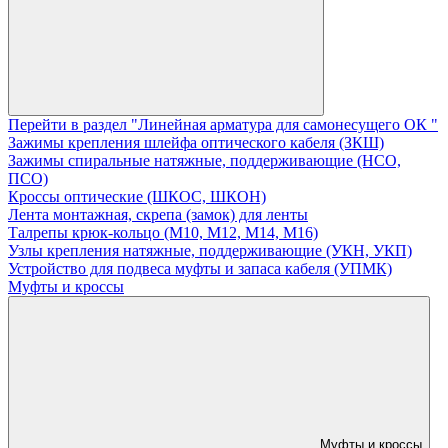
Перейти в раздел "Линейная арматура для самонесущего ОК "
Зажимы крепления шлейфа оптического кабеля (ЗКШ)
Зажимы спиральные натяжные, поддерживающие (НСО,
ПСО)
Кроссы оптические (ШКОС, ШКОН)
Лента монтажная, скрепа (замок) для ленты
Талрепы крюк-кольцо (М10, М12, М14, М16)
Узлы крепления натяжные, поддерживающие (УКН, УКП)
Устройство для подвеса муфты и запаса кабеля (УПМК)
Муфты и кроссы
Муфты и кроссы