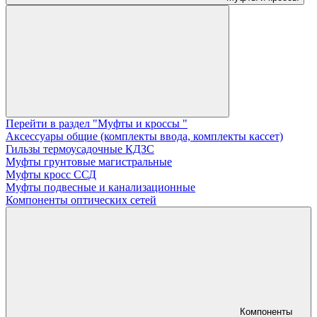
Перейти в раздел "Муфты и кроссы "
Аксессуары общие (комплекты ввода, комплекты кассет)
Гильзы термоусадочные КДЗС
Муфты грунтовые магистральные
Муфты кросс ССД
Муфты подвесные и канализационные
Компоненты оптических сетей
Компоненты