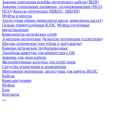
Зажимы крепления шлейфа оптического кабеля (ЗКШ)
Зажимы спиральные натяжные, поддерживающие (НСО,
ПСО)
Кроссы оптические (ШКОС, ШКОН)
Муфты и кроссы
Аксессуары общие (комплекты ввода, комплекты кассет)
Гильзы термоусадочные КДЗС
Муфты грунтовые
магистральные
Компоненты оптических сетей
Адаптеры оптические
Делители оптические (сплиттеры)
Шнуры оптические (пигтейлы и патч-корды)
Камеры оптические трубопроводные
Линейная арматура для абонентского ОК
Зажимы для дроп-кабеля
Железобетонные колодцы для сетей связи
Средства ограждения и оповещения
Монтажные материалы, аксессуары для работы ВОЛС
Кабель
Комплектующие
Муфты
Блог
Контакты