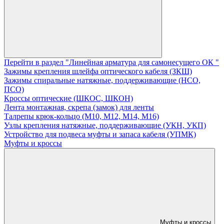
Перейти в раздел "Линейная арматура для самонесущего ОК "
Зажимы крепления шлейфа оптического кабеля (ЗКШ)
Зажимы спиральные натяжные, поддерживающие (НСО,
ПСО)
Кроссы оптические (ШКОС, ШКОН)
Лента монтажная, скрепа (замок) для ленты
Талрепы крюк-кольцо (М10, М12, М14, М16)
Узлы крепления натяжные, поддерживающие (УКН, УКП)
Устройство для подвеса муфты и запаса кабеля (УПМК)
Муфты и кроссы
Муфты и кроссы