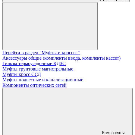
Перейти в раздел "Муфты и кроссы "
Аксессуары общие (комплекты ввода, комплекты кассет)
Гильзы термоусадочные КДЗС
Муфты грунтовые магистральные
Муфты кросс ССД
Муфты подвесные и канализационные
Компоненты оптических сетей
Компоненты