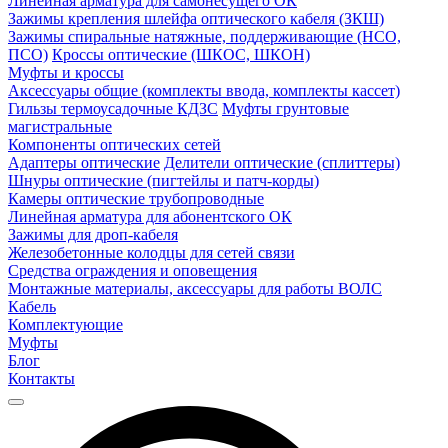
Линейная арматура для самонесущего ОК
Зажимы крепления шлейфа оптического кабеля (ЗКШ)
Зажимы спиральные натяжные, поддерживающие (НСО,
ПСО)
Кроссы оптические (ШКОС, ШКОН)
Муфты и кроссы
Аксессуары общие (комплекты ввода, комплекты кассет)
Гильзы термоусадочные КДЗС
Муфты грунтовые
магистральные
Компоненты оптических сетей
Адаптеры оптические
Делители оптические (сплиттеры)
Шнуры оптические (пигтейлы и патч-корды)
Камеры оптические трубопроводные
Линейная арматура для абонентского ОК
Зажимы для дроп-кабеля
Железобетонные колодцы для сетей связи
Средства ограждения и оповещения
Монтажные материалы, аксессуары для работы ВОЛС
Кабель
Комплектующие
Муфты
Блог
Контакты