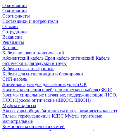
О компании
О компании
Сертификаты
Поставщики и потребители
Отзывы
Сотрудники
Вакансии
Реквизиты
Каталог
Кабель волоконно-оптический
Абонентский кабель
Дроп кабель оптический
Кабель
оптический для задувки в трубу
Кабели связи телефонные
Кабели для сигнализации и блокировки
СИП-кабель
Линейная арматура для самонесущего ОК
Зажимы крепления шлейфа оптического кабеля (ЗКШ)
Зажимы спиральные натяжные, поддерживающие (НСО,
ПСО)
Кроссы оптические (ШКОС, ШКОН)
Муфты и кроссы
Аксессуары общие (комплекты ввода, комплекты кассет)
Гильзы термоусадочные КДЗС
Муфты грунтовые
магистральные
Компоненты оптических сетей