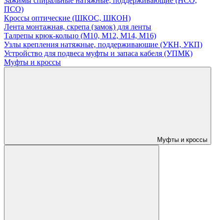
Зажимы спиральные натяжные, поддерживающие (НСО,
ПСО)
Кроссы оптические (ШКОС, ШКОН)
Лента монтажная, скрепа (замок) для ленты
Талрепы крюк-кольцо (М10, М12, М14, М16)
Узлы крепления натяжные, поддерживающие (УКН, УКП)
Устройство для подвеса муфты и запаса кабеля (УПМК)
Муфты и кроссы
Муфты и кроссы