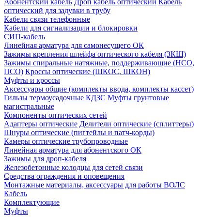
Абонентский кабель
Дроп кабель оптический
Кабель
оптический для задувки в трубу
Кабели связи телефонные
Кабели для сигнализации и блокировки
СИП-кабель
Линейная арматура для самонесущего ОК
Зажимы крепления шлейфа оптического кабеля (ЗКШ)
Зажимы спиральные натяжные, поддерживающие (НСО,
ПСО)
Кроссы оптические (ШКОС, ШКОН)
Муфты и кроссы
Аксессуары общие (комплекты ввода, комплекты кассет)
Гильзы термоусадочные КДЗС
Муфты грунтовые
магистральные
Компоненты оптических сетей
Адаптеры оптические
Делители оптические (сплиттеры)
Шнуры оптические (пигтейлы и патч-корды)
Камеры оптические трубопроводные
Линейная арматура для абонентского ОК
Зажимы для дроп-кабеля
Железобетонные колодцы для сетей связи
Средства ограждения и оповещения
Монтажные материалы, аксессуары для работы ВОЛС
Кабель
Комплектующие
Муфты