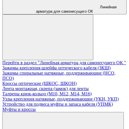
Линейная
арматура для самонесущего ОК
Перейти в раздел "Линейная арматура для самонесущего ОК "
Зажимы крепления шлейфа оптического кабеля (ЗКШ)
Зажимы спиральные натяжные, поддерживающие (НСО,
ПСО)
Кроссы оптические (ШКОС, ШКОН)
Лента монтажная, скрепа (замок) для ленты
Талрепы крюк-кольцо (М10, М12, М14, М16)
Узлы крепления натяжные, поддерживающие (УКН, УКП)
Устройство для подвеса муфты и запаса кабеля (УПМК)
Муфты и кроссы