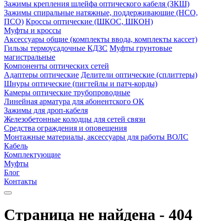
Зажимы крепления шлейфа оптического кабеля (ЗКШ)
Зажимы спиральные натяжные, поддерживающие (НСО,
ПСО)
Кроссы оптические (ШКОС, ШКОН)
Муфты и кроссы
Аксессуары общие (комплекты ввода, комплекты кассет)
Гильзы термоусадочные КДЗС
Муфты грунтовые
магистральные
Компоненты оптических сетей
Адаптеры оптические
Делители оптические (сплиттеры)
Шнуры оптические (пигтейлы и патч-корды)
Камеры оптические трубопроводные
Линейная арматура для абонентского ОК
Зажимы для дроп-кабеля
Железобетонные колодцы для сетей связи
Средства ограждения и оповещения
Монтажные материалы, аксессуары для работы ВОЛС
Кабель
Комплектующие
Муфты
Блог
Контакты
Страница не найдена - 404