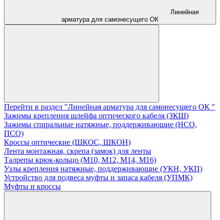
Линейная
арматура для самонесущего ОК
Перейти в раздел "Линейная арматура для самонесущего ОК "
Зажимы крепления шлейфа оптического кабеля (ЗКШ)
Зажимы спиральные натяжные, поддерживающие (НСО,
ПСО)
Кроссы оптические (ШКОС, ШКОН)
Лента монтажная, скрепа (замок) для ленты
Талрепы крюк-кольцо (М10, М12, М14, М16)
Узлы крепления натяжные, поддерживающие (УКН, УКП)
Устройство для подвеса муфты и запаса кабеля (УПМК)
Муфты и кроссы