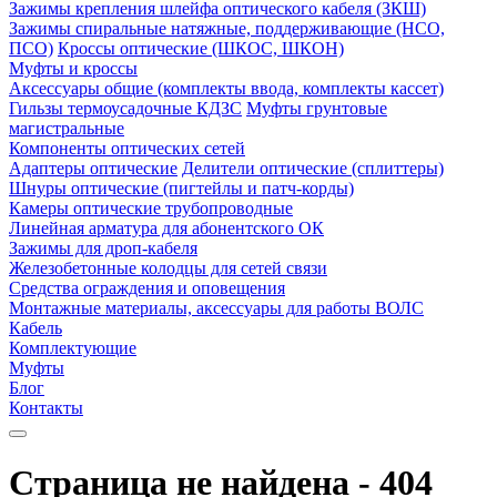
Зажимы крепления шлейфа оптического кабеля (ЗКШ)
Зажимы спиральные натяжные, поддерживающие (НСО,
ПСО)
Кроссы оптические (ШКОС, ШКОН)
Муфты и кроссы
Аксессуары общие (комплекты ввода, комплекты кассет)
Гильзы термоусадочные КДЗС
Муфты грунтовые
магистральные
Компоненты оптических сетей
Адаптеры оптические
Делители оптические (сплиттеры)
Шнуры оптические (пигтейлы и патч-корды)
Камеры оптические трубопроводные
Линейная арматура для абонентского ОК
Зажимы для дроп-кабеля
Железобетонные колодцы для сетей связи
Средства ограждения и оповещения
Монтажные материалы, аксессуары для работы ВОЛС
Кабель
Комплектующие
Муфты
Блог
Контакты
Страница не найдена - 404