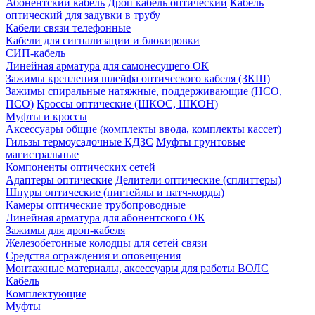
Абонентский кабель
Дроп кабель оптический
Кабель
оптический для задувки в трубу
Кабели связи телефонные
Кабели для сигнализации и блокировки
СИП-кабель
Линейная арматура для самонесущего ОК
Зажимы крепления шлейфа оптического кабеля (ЗКШ)
Зажимы спиральные натяжные, поддерживающие (НСО,
ПСО)
Кроссы оптические (ШКОС, ШКОН)
Муфты и кроссы
Аксессуары общие (комплекты ввода, комплекты кассет)
Гильзы термоусадочные КДЗС
Муфты грунтовые
магистральные
Компоненты оптических сетей
Адаптеры оптические
Делители оптические (сплиттеры)
Шнуры оптические (пигтейлы и патч-корды)
Камеры оптические трубопроводные
Линейная арматура для абонентского ОК
Зажимы для дроп-кабеля
Железобетонные колодцы для сетей связи
Средства ограждения и оповещения
Монтажные материалы, аксессуары для работы ВОЛС
Кабель
Комплектующие
Муфты