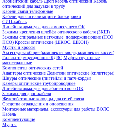
Абонентский кабель
Дроп кабель оптический
Кабель
оптический для задувки в трубу
Кабели связи телефонные
Кабели для сигнализации и блокировки
СИП-кабель
Линейная арматура для самонесущего ОК
Зажимы крепления шлейфа оптического кабеля (ЗКШ)
Зажимы спиральные натяжные, поддерживающие (НСО,
ПСО)
Кроссы оптические (ШКОС, ШКОН)
Муфты и кроссы
Аксессуары общие (комплекты ввода, комплекты кассет)
Гильзы термоусадочные КДЗС
Муфты грунтовые
магистральные
Компоненты оптических сетей
Адаптеры оптические
Делители оптические (сплиттеры)
Шнуры оптические (пигтейлы и патч-корды)
Камеры оптические трубопроводные
Линейная арматура для абонентского ОК
Зажимы для дроп-кабеля
Железобетонные колодцы для сетей связи
Средства ограждения и оповещения
Монтажные материалы, аксессуары для работы ВОЛС
Кабель
Комплектующие
Муфты