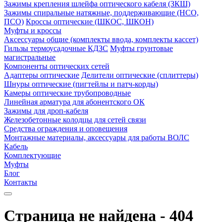
Зажимы крепления шлейфа оптического кабеля (ЗКШ)
Зажимы спиральные натяжные, поддерживающие (НСО,
ПСО)
Кроссы оптические (ШКОС, ШКОН)
Муфты и кроссы
Аксессуары общие (комплекты ввода, комплекты кассет)
Гильзы термоусадочные КДЗС
Муфты грунтовые
магистральные
Компоненты оптических сетей
Адаптеры оптические
Делители оптические (сплиттеры)
Шнуры оптические (пигтейлы и патч-корды)
Камеры оптические трубопроводные
Линейная арматура для абонентского ОК
Зажимы для дроп-кабеля
Железобетонные колодцы для сетей связи
Средства ограждения и оповещения
Монтажные материалы, аксессуары для работы ВОЛС
Кабель
Комплектующие
Муфты
Блог
Контакты
Страница не найдена - 404