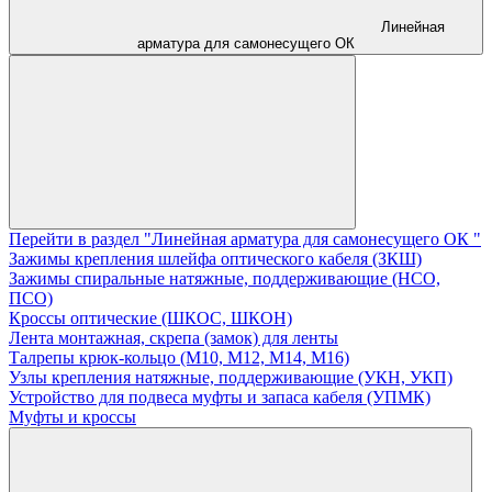
Линейная
арматура для самонесущего ОК
Перейти в раздел "Линейная арматура для самонесущего ОК "
Зажимы крепления шлейфа оптического кабеля (ЗКШ)
Зажимы спиральные натяжные, поддерживающие (НСО,
ПСО)
Кроссы оптические (ШКОС, ШКОН)
Лента монтажная, скрепа (замок) для ленты
Талрепы крюк-кольцо (М10, М12, М14, М16)
Узлы крепления натяжные, поддерживающие (УКН, УКП)
Устройство для подвеса муфты и запаса кабеля (УПМК)
Муфты и кроссы