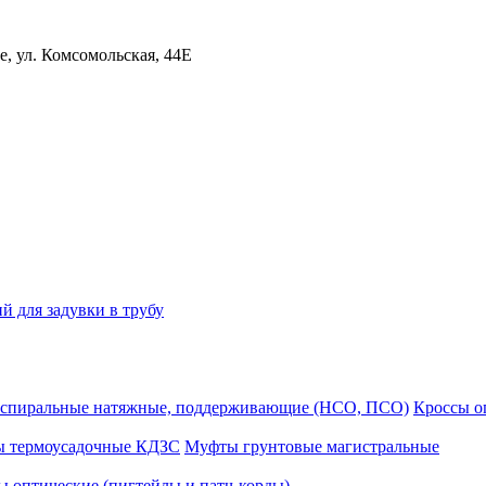
, ул. Комсомольская, 44Е
й для задувки в трубу
спиральные натяжные, поддерживающие (НСО, ПСО)
Кроссы 
ы термоусадочные КДЗС
Муфты грунтовые магистральные
 оптические (пигтейлы и патч-корды)