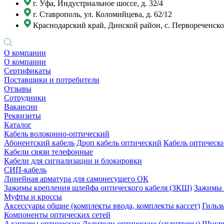
г. Уфа, Индустриальное шоссе, д. 32/4
г. Ставрополь, ул. Коломийцева, д. 62/12
Краснодарский край, Динской район, с. Первореченское
О компании
О компании
Сертификаты
Поставщики и потребители
Отзывы
Сотрудники
Вакансии
Реквизиты
Каталог
Кабель волоконно-оптический
Абонентский кабель
Дроп кабель оптический
Кабель оптически
Кабели связи телефонные
Кабели для сигнализации и блокировки
СИП-кабель
Линейная арматура для самонесущего ОК
Зажимы крепления шлейфа оптического кабеля (ЗКШ)
Зажимы 
Муфты и кроссы
Аксессуары общие (комплекты ввода, комплекты кассет)
Гильз
Компоненты оптических сетей
Адаптеры оптические
Делители оптические (сплиттеры)
Шнуры