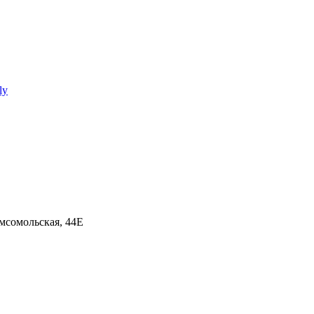
ly
омсомольская, 44Е