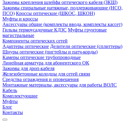
Зажимы крепления шлейфа оптического кабеля (ЗКШ)
Зажимы спиральные натяжные, поддерживающие (НСО,
ПСО)
Кроссы оптические (ШКОС, ШКОН)
Муфты и кроссы
Аксессуары общие (комплекты ввода, комплекты кассет)
Гильзы термоусадочные КДЗС
Муфты грунтовые
магистральные
Компоненты оптических сетей
Адаптеры оптические
Делители оптические (сплиттеры)
Шнуры оптические (пигтейлы и патч-корды)
Камеры оптические трубопроводные
Линейная арматура для абонентского ОК
Зажимы для дроп-кабеля
Железобетонные колодцы для сетей связи
Средства ограждения и оповещения
Монтажные материалы, аксессуары для работы ВОЛС
Кабель
Комплектующие
Муфты
Блог
Контакты