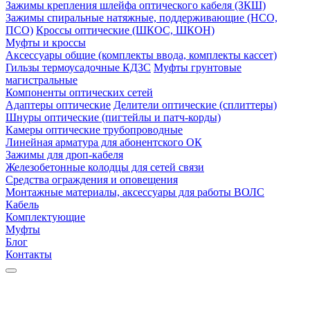
Зажимы крепления шлейфа оптического кабеля (ЗКШ)
Зажимы спиральные натяжные, поддерживающие (НСО,
ПСО)
Кроссы оптические (ШКОС, ШКОН)
Муфты и кроссы
Аксессуары общие (комплекты ввода, комплекты кассет)
Гильзы термоусадочные КДЗС
Муфты грунтовые
магистральные
Компоненты оптических сетей
Адаптеры оптические
Делители оптические (сплиттеры)
Шнуры оптические (пигтейлы и патч-корды)
Камеры оптические трубопроводные
Линейная арматура для абонентского ОК
Зажимы для дроп-кабеля
Железобетонные колодцы для сетей связи
Средства ограждения и оповещения
Монтажные материалы, аксессуары для работы ВОЛС
Кабель
Комплектующие
Муфты
Блог
Контакты