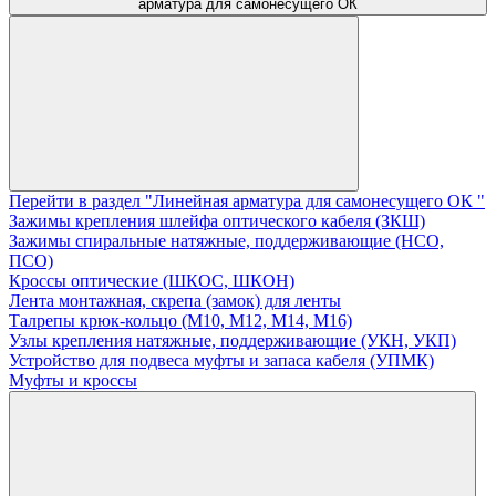
арматура для самонесущего ОК
Перейти в раздел "Линейная арматура для самонесущего ОК "
Зажимы крепления шлейфа оптического кабеля (ЗКШ)
Зажимы спиральные натяжные, поддерживающие (НСО,
ПСО)
Кроссы оптические (ШКОС, ШКОН)
Лента монтажная, скрепа (замок) для ленты
Талрепы крюк-кольцо (М10, М12, М14, М16)
Узлы крепления натяжные, поддерживающие (УКН, УКП)
Устройство для подвеса муфты и запаса кабеля (УПМК)
Муфты и кроссы