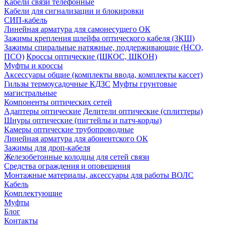
Кабели связи телефонные
Кабели для сигнализации и блокировки
СИП-кабель
Линейная арматура для самонесущего ОК
Зажимы крепления шлейфа оптического кабеля (ЗКШ)
Зажимы спиральные натяжные, поддерживающие (НСО,
ПСО)
Кроссы оптические (ШКОС, ШКОН)
Муфты и кроссы
Аксессуары общие (комплекты ввода, комплекты кассет)
Гильзы термоусадочные КДЗС
Муфты грунтовые
магистральные
Компоненты оптических сетей
Адаптеры оптические
Делители оптические (сплиттеры)
Шнуры оптические (пигтейлы и патч-корды)
Камеры оптические трубопроводные
Линейная арматура для абонентского ОК
Зажимы для дроп-кабеля
Железобетонные колодцы для сетей связи
Средства ограждения и оповещения
Монтажные материалы, аксессуары для работы ВОЛС
Кабель
Комплектующие
Муфты
Блог
Контакты