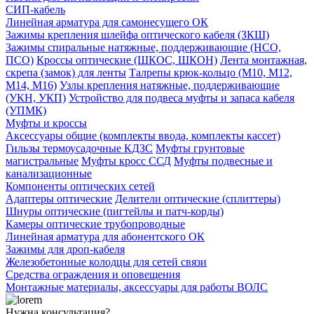
СИП-кабель
Линейная арматура для самонесущего ОК
Зажимы крепления шлейфа оптического кабеля (ЗКШ)
Зажимы спиральные натяжные, поддерживающие (НСО,
ПСО)
Кроссы оптические (ШКОС, ШКОН)
Лента монтажная,
скрепа (замок) для ленты
Талрепы крюк-кольцо (М10, М12,
М14, М16)
Узлы крепления натяжные, поддерживающие
(УКН, УКП)
Устройство для подвеса муфты и запаса кабеля
(УПМК)
Муфты и кроссы
Аксессуары общие (комплекты ввода, комплекты кассет)
Гильзы термоусадочные КДЗС
Муфты грунтовые
магистральные
Муфты кросс ССД
Муфты подвесные и
канализационные
Компоненты оптических сетей
Адаптеры оптические
Делители оптические (сплиттеры)
Шнуры оптические (пигтейлы и патч-корды)
Камеры оптические трубопроводные
Линейная арматура для абонентского ОК
Зажимы для дроп-кабеля
Железобетонные колодцы для сетей связи
Средства ограждения и оповещения
Монтажные материалы, аксессуары для работы ВОЛС
Нужна консультация?