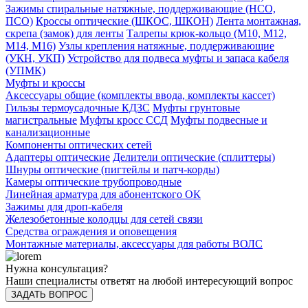
Зажимы спиральные натяжные, поддерживающие (НСО,
ПСО)
Кроссы оптические (ШКОС, ШКОН)
Лента монтажная,
скрепа (замок) для ленты
Талрепы крюк-кольцо (М10, М12,
М14, М16)
Узлы крепления натяжные, поддерживающие
(УКН, УКП)
Устройство для подвеса муфты и запаса кабеля
(УПМК)
Муфты и кроссы
Аксессуары общие (комплекты ввода, комплекты кассет)
Гильзы термоусадочные КДЗС
Муфты грунтовые
магистральные
Муфты кросс ССД
Муфты подвесные и
канализационные
Компоненты оптических сетей
Адаптеры оптические
Делители оптические (сплиттеры)
Шнуры оптические (пигтейлы и патч-корды)
Камеры оптические трубопроводные
Линейная арматура для абонентского ОК
Зажимы для дроп-кабеля
Железобетонные колодцы для сетей связи
Средства ограждения и оповещения
Монтажные материалы, аксессуары для работы ВОЛС
Нужна консультация?
Наши специалисты ответят на любой интересующий вопрос
ЗАДАТЬ ВОПРОС