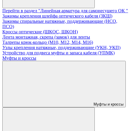
Перейти в раздел "Линейная арматура для самонесущего ОК "
Зажимы крепления шлейфа оптического кабеля (ЗКШ)
Зажимы спиральные натяжные, поддерживающие (НСО,
ПСО)
Кроссы оптические (ШКОС, ШКОН)
Лента монтажная, скрепа (замок) для ленты
Талрепы крюк-кольцо (М10, М12, М14, М16)
Узлы крепления натяжные, поддерживающие (УКН, УКП)
Устройство для подвеса муфты и запаса кабеля (УПМК)
Муфты и кроссы
Муфты и кроссы