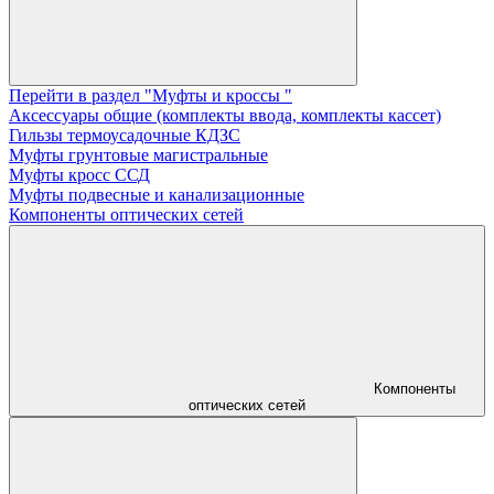
Перейти в раздел "Муфты и кроссы "
Аксессуары общие (комплекты ввода, комплекты кассет)
Гильзы термоусадочные КДЗС
Муфты грунтовые магистральные
Муфты кросс ССД
Муфты подвесные и канализационные
Компоненты оптических сетей
Компоненты
оптических сетей