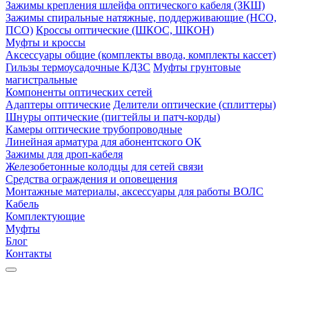
Зажимы крепления шлейфа оптического кабеля (ЗКШ)
Зажимы спиральные натяжные, поддерживающие (НСО,
ПСО)
Кроссы оптические (ШКОС, ШКОН)
Муфты и кроссы
Аксессуары общие (комплекты ввода, комплекты кассет)
Гильзы термоусадочные КДЗС
Муфты грунтовые
магистральные
Компоненты оптических сетей
Адаптеры оптические
Делители оптические (сплиттеры)
Шнуры оптические (пигтейлы и патч-корды)
Камеры оптические трубопроводные
Линейная арматура для абонентского ОК
Зажимы для дроп-кабеля
Железобетонные колодцы для сетей связи
Средства ограждения и оповещения
Монтажные материалы, аксессуары для работы ВОЛС
Кабель
Комплектующие
Муфты
Блог
Контакты