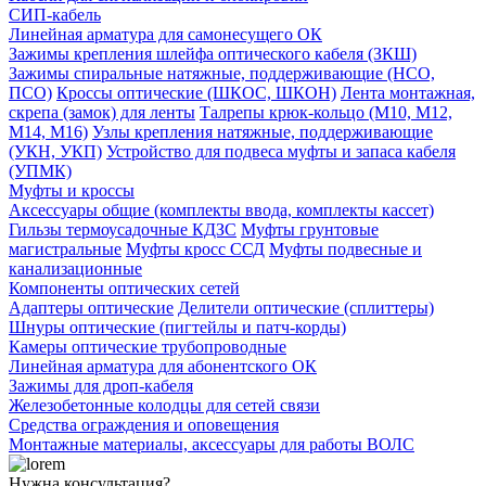
СИП-кабель
Линейная арматура для самонесущего ОК
Зажимы крепления шлейфа оптического кабеля (ЗКШ)
Зажимы спиральные натяжные, поддерживающие (НСО,
ПСО)
Кроссы оптические (ШКОС, ШКОН)
Лента монтажная,
скрепа (замок) для ленты
Талрепы крюк-кольцо (М10, М12,
М14, М16)
Узлы крепления натяжные, поддерживающие
(УКН, УКП)
Устройство для подвеса муфты и запаса кабеля
(УПМК)
Муфты и кроссы
Аксессуары общие (комплекты ввода, комплекты кассет)
Гильзы термоусадочные КДЗС
Муфты грунтовые
магистральные
Муфты кросс ССД
Муфты подвесные и
канализационные
Компоненты оптических сетей
Адаптеры оптические
Делители оптические (сплиттеры)
Шнуры оптические (пигтейлы и патч-корды)
Камеры оптические трубопроводные
Линейная арматура для абонентского ОК
Зажимы для дроп-кабеля
Железобетонные колодцы для сетей связи
Средства ограждения и оповещения
Монтажные материалы, аксессуары для работы ВОЛС
Нужна консультация?