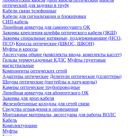
оптический для задувки в трубу
Кабели связи телефонные
Кабели для сигнализации и блокировки
СИП-кабель
Линейная арматура для самонесущего ОК
Зажимы крепления шлейфа оптического кабеля (ЗКШ)
Зажимы спиральные натяжные, поддерживающие (НСО,
ПСО)
Кроссы оптические (ШКОС, ШКОН)
Муфты и кроссы
Аксессуары общие (комплекты ввода, комплекты кассет)
Гильзы термоусадочные КДЗС
Муфты грунтовые
магистральные
Компоненты оптических сетей
Адаптеры оптические
Делители оптические (сплиттеры)
Шнуры оптические (пигтейлы и патч-корды)
Камеры оптические трубопроводные
Линейная арматура для абонентского ОК
Зажимы для дроп-кабеля
Железобетонные колодцы для сетей связи
Средства ограждения и оповещения
Монтажные материалы, аксессуары для работы ВОЛС
Кабель
Комплектующие
Муфты