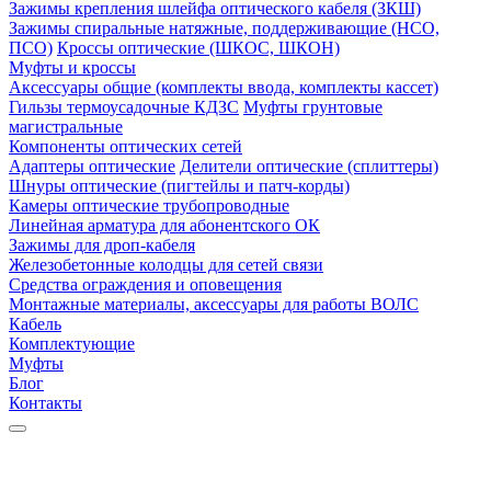
Зажимы крепления шлейфа оптического кабеля (ЗКШ)
Зажимы спиральные натяжные, поддерживающие (НСО,
ПСО)
Кроссы оптические (ШКОС, ШКОН)
Муфты и кроссы
Аксессуары общие (комплекты ввода, комплекты кассет)
Гильзы термоусадочные КДЗС
Муфты грунтовые
магистральные
Компоненты оптических сетей
Адаптеры оптические
Делители оптические (сплиттеры)
Шнуры оптические (пигтейлы и патч-корды)
Камеры оптические трубопроводные
Линейная арматура для абонентского ОК
Зажимы для дроп-кабеля
Железобетонные колодцы для сетей связи
Средства ограждения и оповещения
Монтажные материалы, аксессуары для работы ВОЛС
Кабель
Комплектующие
Муфты
Блог
Контакты