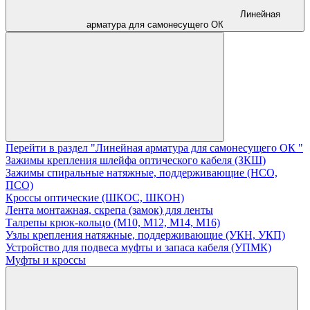
Линейная
арматура для самонесущего ОК
Перейти в раздел "Линейная арматура для самонесущего ОК "
Зажимы крепления шлейфа оптического кабеля (ЗКШ)
Зажимы спиральные натяжные, поддерживающие (НСО,
ПСО)
Кроссы оптические (ШКОС, ШКОН)
Лента монтажная, скрепа (замок) для ленты
Талрепы крюк-кольцо (М10, М12, М14, М16)
Узлы крепления натяжные, поддерживающие (УКН, УКП)
Устройство для подвеса муфты и запаса кабеля (УПМК)
Муфты и кроссы