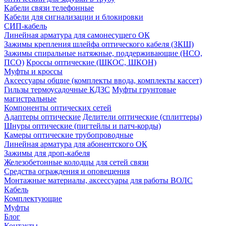
Кабели связи телефонные
Кабели для сигнализации и блокировки
СИП-кабель
Линейная арматура для самонесущего ОК
Зажимы крепления шлейфа оптического кабеля (ЗКШ)
Зажимы спиральные натяжные, поддерживающие (НСО,
ПСО)
Кроссы оптические (ШКОС, ШКОН)
Муфты и кроссы
Аксессуары общие (комплекты ввода, комплекты кассет)
Гильзы термоусадочные КДЗС
Муфты грунтовые
магистральные
Компоненты оптических сетей
Адаптеры оптические
Делители оптические (сплиттеры)
Шнуры оптические (пигтейлы и патч-корды)
Камеры оптические трубопроводные
Линейная арматура для абонентского ОК
Зажимы для дроп-кабеля
Железобетонные колодцы для сетей связи
Средства ограждения и оповещения
Монтажные материалы, аксессуары для работы ВОЛС
Кабель
Комплектующие
Муфты
Блог
Контакты