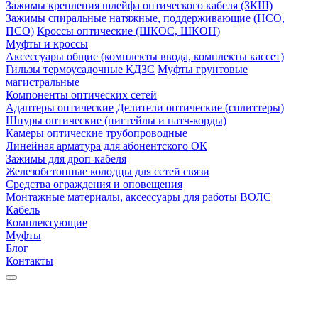
Зажимы крепления шлейфа оптического кабеля (ЗКШ)
Зажимы спиральные натяжные, поддерживающие (НСО,
ПСО)
Кроссы оптические (ШКОС, ШКОН)
Муфты и кроссы
Аксессуары общие (комплекты ввода, комплекты кассет)
Гильзы термоусадочные КДЗС
Муфты грунтовые
магистральные
Компоненты оптических сетей
Адаптеры оптические
Делители оптические (сплиттеры)
Шнуры оптические (пигтейлы и патч-корды)
Камеры оптические трубопроводные
Линейная арматура для абонентского ОК
Зажимы для дроп-кабеля
Железобетонные колодцы для сетей связи
Средства ограждения и оповещения
Монтажные материалы, аксессуары для работы ВОЛС
Кабель
Комплектующие
Муфты
Блог
Контакты