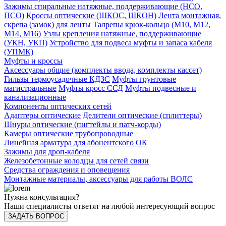
Зажимы спиральные натяжные, поддерживающие (НСО,
ПСО)
Кроссы оптические (ШКОС, ШКОН)
Лента монтажная,
скрепа (замок) для ленты
Талрепы крюк-кольцо (М10, М12,
М14, М16)
Узлы крепления натяжные, поддерживающие
(УКН, УКП)
Устройство для подвеса муфты и запаса кабеля
(УПМК)
Муфты и кроссы
Аксессуары общие (комплекты ввода, комплекты кассет)
Гильзы термоусадочные КДЗС
Муфты грунтовые
магистральные
Муфты кросс ССД
Муфты подвесные и
канализационные
Компоненты оптических сетей
Адаптеры оптические
Делители оптические (сплиттеры)
Шнуры оптические (пигтейлы и патч-корды)
Камеры оптические трубопроводные
Линейная арматура для абонентского ОК
Зажимы для дроп-кабеля
Железобетонные колодцы для сетей связи
Средства ограждения и оповещения
Монтажные материалы, аксессуары для работы ВОЛС
Нужна консультация?
Наши специалисты ответят на любой интересующий вопрос
ЗАДАТЬ ВОПРОС