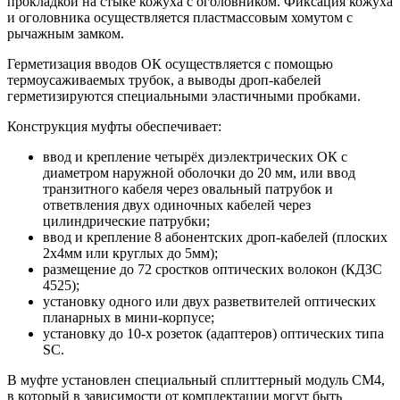
прокладкой на стыке кожуха с оголовником. Фиксация кожуха
и оголовника осуществляется пластмассовым хомутом с
рычажным замком.
Герметизация вводов ОК осуществляется с помощью
термоусаживаемых трубок, а выводы дроп-кабелей
герметизируются специальными эластичными пробками.
Конструкция муфты обеспечивает:
ввод и крепление четырёх диэлектрических ОК с
диаметром наружной оболочки до 20 мм, или ввод
транзитного кабеля через овальный патрубок и
ответвления двух одиночных кабелей через
цилиндрические патрубки;
ввод и крепление 8 абонентских дроп-кабелей (плоских
2х4мм или круглых до 5мм);
размещение до 72 сростков оптических волокон (КДЗС
4525);
установку одного или двух разветвителей оптических
планарных в мини-корпусе;
установку до 10-х розеток (адаптеров) оптических типа
SC.
В муфте установлен специальный сплиттерный модуль СМ4,
в который в зависимости от комплектации могут быть