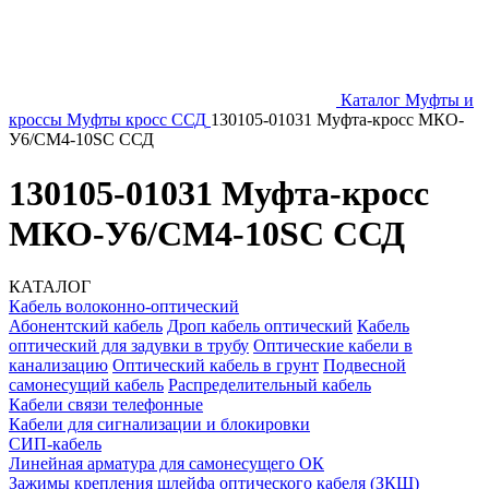
Каталог
Муфты и
кроссы
Муфты кросс ССД
130105-01031 Муфта-кросс МКО-
У6/СМ4-10SC ССД
130105-01031 Муфта-кросс
МКО-У6/СМ4-10SC ССД
КАТАЛОГ
Кабель волоконно-оптический
Абонентский кабель
Дроп кабель оптический
Кабель
оптический для задувки в трубу
Оптические кабели в
канализацию
Оптический кабель в грунт
Подвесной
самонесущий кабель
Распределительный кабель
Кабели связи телефонные
Кабели для сигнализации и блокировки
СИП-кабель
Линейная арматура для самонесущего ОК
Зажимы крепления шлейфа оптического кабеля (ЗКШ)