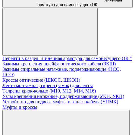
Линейная
арматура для самонесущего ОК
Перейти в раздел "Линейная арматура для самонесущего ОК "
Зажимы крепления шлейфа оптического кабеля (ЗКШ)
Зажимы спиральные натяжные, поддерживающие (НСО,
ПСО)
Кроссы оптические (ШКОС, ШКОН)
Лента монтажная, скрепа (замок) для ленты
Талрепы крюк-кольцо (М10, М12, М14, М16)
Узлы крепления натяжные, поддерживающие (УКН, УКП)
Устройство для подвеса муфты и запаса кабеля (УПМК)
Муфты и кроссы