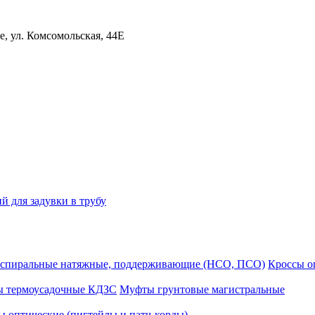
, ул. Комсомольская, 44Е
й для задувки в трубу
спиральные натяжные, поддерживающие (НСО, ПСО)
Кроссы 
ы термоусадочные КДЗС
Муфты грунтовые магистральные
 оптические (пигтейлы и патч-корды)