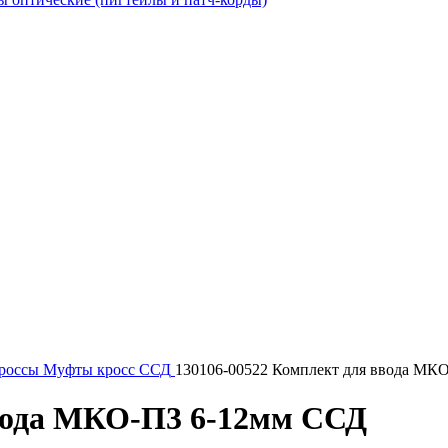
россы
Муфты кросс ССД
130106-00522 Комплект для ввода МК
ввода МКО-П3 6-12мм ССД