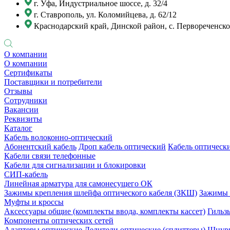
г. Уфа, Индустриальное шоссе, д. 32/4
г. Ставрополь, ул. Коломийцева, д. 62/12
Краснодарский край, Динской район, с. Первореченское
О компании
О компании
Сертификаты
Поставщики и потребители
Отзывы
Сотрудники
Вакансии
Реквизиты
Каталог
Кабель волоконно-оптический
Абонентский кабель
Дроп кабель оптический
Кабель оптически
Кабели связи телефонные
Кабели для сигнализации и блокировки
СИП-кабель
Линейная арматура для самонесущего ОК
Зажимы крепления шлейфа оптического кабеля (ЗКШ)
Зажимы 
Муфты и кроссы
Аксессуары общие (комплекты ввода, комплекты кассет)
Гильз
Компоненты оптических сетей
Адаптеры оптические
Делители оптические (сплиттеры)
Шнуры