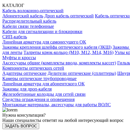
КАТАЛОГ
Кабель волоконно-оптический
Абонентский кабель
Дроп кабель оптический
Кабель оптически
Распределительный кабель
Кабели связи телефонные
Кабели для сигнализации и блокировки
СИП-кабель
Линейная арматура для самонесущего ОК
Зажимы крепления шлейфа оптического кабеля (ЗКШ)
Зажимы 
для ленты
Талрепы крюк-кольцо (М10, М12, М14, М16)
Узлы к
Муфты и кроссы
Аксессуары общие (комплекты ввода, комплекты кассет)
Гильз
Компоненты оптических сетей
Адаптеры оптические
Делители оптические (сплиттеры)
Шнуры
Камеры оптические трубопроводные
Линейная арматура для абонентского ОК
Зажимы для дроп-кабеля
Железобетонные колодцы для сетей связи
Средства ограждения и оповещения
Монтажные материалы, аксессуары для работы ВОЛС
Нужна консультация?
Наши специалисты ответят на любой интересующий вопрос
ЗАДАТЬ ВОПРОС