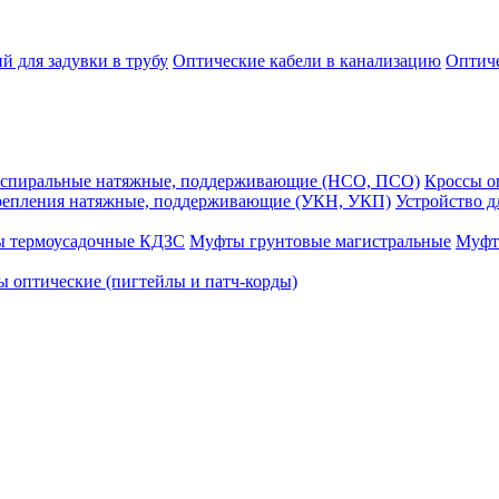
й для задувки в трубу
Оптические кабели в канализацию
Оптиче
спиральные натяжные, поддерживающие (НСО, ПСО)
Кроссы 
репления натяжные, поддерживающие (УКН, УКП)
Устройство д
ы термоусадочные КДЗС
Муфты грунтовые магистральные
Муфт
 оптические (пигтейлы и патч-корды)