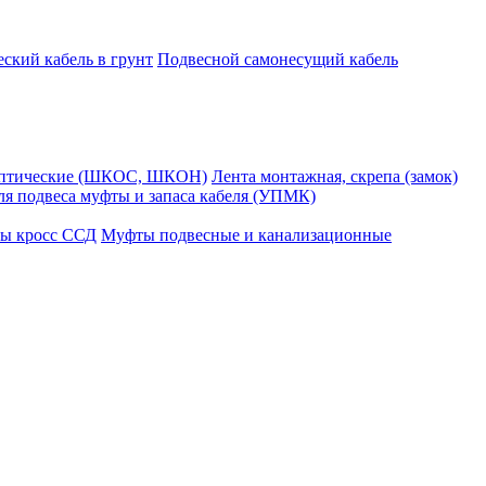
ский кабель в грунт
Подвесной самонесущий кабель
оптические (ШКОС, ШКОН)
Лента монтажная, скрепа (замок)
ля подвеса муфты и запаса кабеля (УПМК)
ы кросс ССД
Муфты подвесные и канализационные