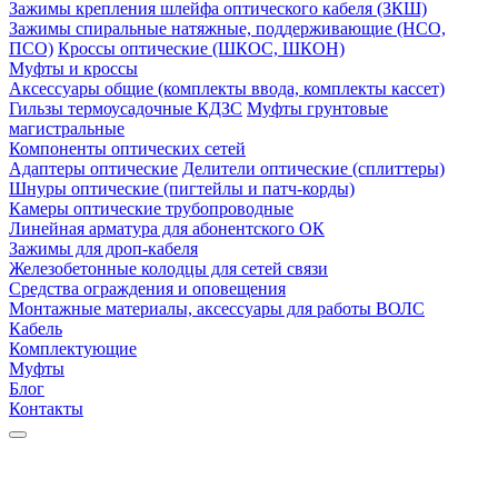
Зажимы крепления шлейфа оптического кабеля (ЗКШ)
Зажимы спиральные натяжные, поддерживающие (НСО,
ПСО)
Кроссы оптические (ШКОС, ШКОН)
Муфты и кроссы
Аксессуары общие (комплекты ввода, комплекты кассет)
Гильзы термоусадочные КДЗС
Муфты грунтовые
магистральные
Компоненты оптических сетей
Адаптеры оптические
Делители оптические (сплиттеры)
Шнуры оптические (пигтейлы и патч-корды)
Камеры оптические трубопроводные
Линейная арматура для абонентского ОК
Зажимы для дроп-кабеля
Железобетонные колодцы для сетей связи
Средства ограждения и оповещения
Монтажные материалы, аксессуары для работы ВОЛС
Кабель
Комплектующие
Муфты
Блог
Контакты