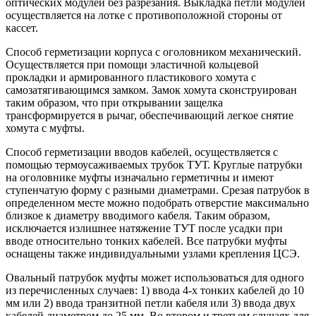
оптических модулей без разрезания. Выкладка петли модулей
осуществляется на лотке с противоположной стороны от
кассет.
Способ герметизации корпуса с оголовником механический.
Осуществляется при помощи эластичной кольцевой
прокладки и армированного пластикового хомута с
самозатягивающимся замком. Замок хомута сконструирован
таким образом, что при открывании защелка
трансформируется в рычаг, обеспечивающий легкое снятие
хомута с муфты.
Способ герметизации вводов кабелей, осуществляется с
помощью термоусаживаемых трубок ТУТ. Круглые патрубки
на оголовнике муфты изначально герметичны и имеют
ступенчатую форму с разными диаметрами. Срезая патрубок в
определенном месте можно подобрать отверстие максимально
близкое к диаметру вводимого кабеля. Таким образом,
исключается излишнее натяжение ТУТ после усадки при
вводе относительно тонких кабелей. Все патрубки муфты
оснащены также индивидуальными узлами крепления ЦСЭ.
Овальный патрубок муфты может использоваться для одного
из перечисленных случаев: 1) ввода 4-х тонких кабелей до 10
мм или 2) ввода транзитной петли кабеля или 3) ввода двух
кабелей диаметром до 25 мм. Во втором и третьем случаях для