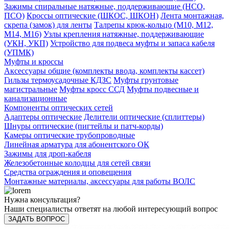
Зажимы спиральные натяжные, поддерживающие (НСО,
ПСО)
Кроссы оптические (ШКОС, ШКОН)
Лента монтажная,
скрепа (замок) для ленты
Талрепы крюк-кольцо (М10, М12,
М14, М16)
Узлы крепления натяжные, поддерживающие
(УКН, УКП)
Устройство для подвеса муфты и запаса кабеля
(УПМК)
Муфты и кроссы
Аксессуары общие (комплекты ввода, комплекты кассет)
Гильзы термоусадочные КДЗС
Муфты грунтовые
магистральные
Муфты кросс ССД
Муфты подвесные и
канализационные
Компоненты оптических сетей
Адаптеры оптические
Делители оптические (сплиттеры)
Шнуры оптические (пигтейлы и патч-корды)
Камеры оптические трубопроводные
Линейная арматура для абонентского ОК
Зажимы для дроп-кабеля
Железобетонные колодцы для сетей связи
Средства ограждения и оповещения
Монтажные материалы, аксессуары для работы ВОЛС
Нужна консультация?
Наши специалисты ответят на любой интересующий вопрос
ЗАДАТЬ ВОПРОС