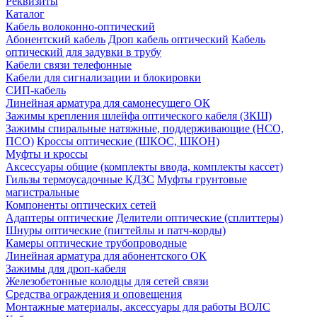
Реквизиты
Каталог
Кабель волоконно-оптический
Абонентский кабель
Дроп кабель оптический
Кабель
оптический для задувки в трубу
Кабели связи телефонные
Кабели для сигнализации и блокировки
СИП-кабель
Линейная арматура для самонесущего ОК
Зажимы крепления шлейфа оптического кабеля (ЗКШ)
Зажимы спиральные натяжные, поддерживающие (НСО,
ПСО)
Кроссы оптические (ШКОС, ШКОН)
Муфты и кроссы
Аксессуары общие (комплекты ввода, комплекты кассет)
Гильзы термоусадочные КДЗС
Муфты грунтовые
магистральные
Компоненты оптических сетей
Адаптеры оптические
Делители оптические (сплиттеры)
Шнуры оптические (пигтейлы и патч-корды)
Камеры оптические трубопроводные
Линейная арматура для абонентского ОК
Зажимы для дроп-кабеля
Железобетонные колодцы для сетей связи
Средства ограждения и оповещения
Монтажные материалы, аксессуары для работы ВОЛС