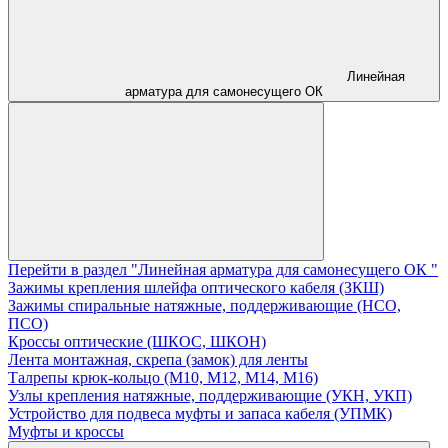
Линейная
арматура для самонесущего ОК
Перейти в раздел "Линейная арматура для самонесущего ОК "
Зажимы крепления шлейфа оптического кабеля (ЗКШ)
Зажимы спиральные натяжные, поддерживающие (НСО,
ПСО)
Кроссы оптические (ШКОС, ШКОН)
Лента монтажная, скрепа (замок) для ленты
Талрепы крюк-кольцо (М10, М12, М14, М16)
Узлы крепления натяжные, поддерживающие (УКН, УКП)
Устройство для подвеса муфты и запаса кабеля (УПМК)
Муфты и кроссы