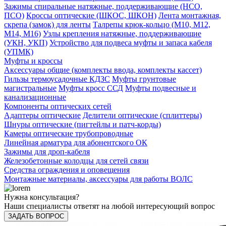
Зажимы спиральные натяжные, поддерживающие (НСО,
ПСО)
Кроссы оптические (ШКОС, ШКОН)
Лента монтажная,
скрепа (замок) для ленты
Талрепы крюк-кольцо (М10, М12,
М14, М16)
Узлы крепления натяжные, поддерживающие
(УКН, УКП)
Устройство для подвеса муфты и запаса кабеля
(УПМК)
Муфты и кроссы
Аксессуары общие (комплекты ввода, комплекты кассет)
Гильзы термоусадочные КДЗС
Муфты грунтовые
магистральные
Муфты кросс ССД
Муфты подвесные и
канализационные
Компоненты оптических сетей
Адаптеры оптические
Делители оптические (сплиттеры)
Шнуры оптические (пигтейлы и патч-корды)
Камеры оптические трубопроводные
Линейная арматура для абонентского ОК
Зажимы для дроп-кабеля
Железобетонные колодцы для сетей связи
Средства ограждения и оповещения
Монтажные материалы, аксессуары для работы ВОЛС
Нужна консультация?
Наши специалисты ответят на любой интересующий вопрос
ЗАДАТЬ ВОПРОС