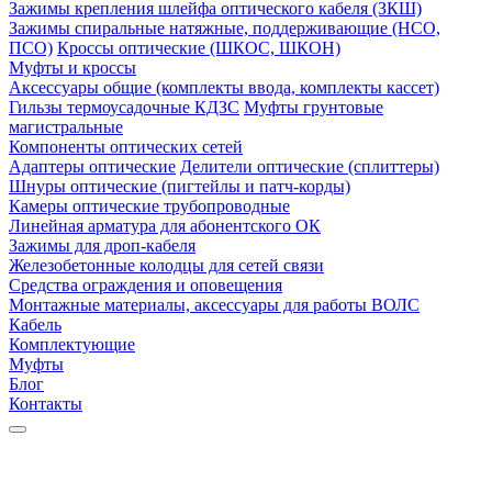
Зажимы крепления шлейфа оптического кабеля (ЗКШ)
Зажимы спиральные натяжные, поддерживающие (НСО,
ПСО)
Кроссы оптические (ШКОС, ШКОН)
Муфты и кроссы
Аксессуары общие (комплекты ввода, комплекты кассет)
Гильзы термоусадочные КДЗС
Муфты грунтовые
магистральные
Компоненты оптических сетей
Адаптеры оптические
Делители оптические (сплиттеры)
Шнуры оптические (пигтейлы и патч-корды)
Камеры оптические трубопроводные
Линейная арматура для абонентского ОК
Зажимы для дроп-кабеля
Железобетонные колодцы для сетей связи
Средства ограждения и оповещения
Монтажные материалы, аксессуары для работы ВОЛС
Кабель
Комплектующие
Муфты
Блог
Контакты