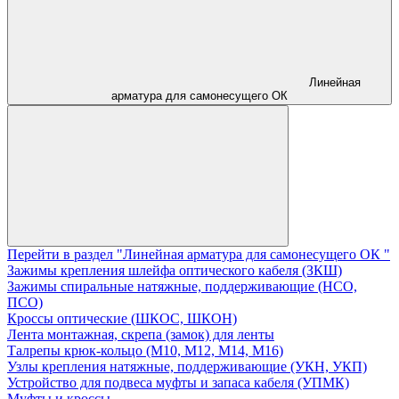
Линейная
арматура для самонесущего ОК
Перейти в раздел "Линейная арматура для самонесущего ОК "
Зажимы крепления шлейфа оптического кабеля (ЗКШ)
Зажимы спиральные натяжные, поддерживающие (НСО,
ПСО)
Кроссы оптические (ШКОС, ШКОН)
Лента монтажная, скрепа (замок) для ленты
Талрепы крюк-кольцо (М10, М12, М14, М16)
Узлы крепления натяжные, поддерживающие (УКН, УКП)
Устройство для подвеса муфты и запаса кабеля (УПМК)
Муфты и кроссы