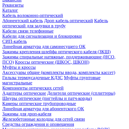
Реквизиты
Каталог
Кабель волоконно-оптический
Абонентский кабель
Дроп кабель оптический
Кабель
оптический для задувки в трубу
Кабели связи телефонные
Кабели для сигнализации и блокировки
СИП-кабель
Линейная арматура для самонесущего ОК
Зажимы крепления шлейфа оптического кабеля (ЗКШ)
Зажимы спиральные натяжные, поддерживающие (НСО,
ПСО)
Кроссы оптические (ШКОС, ШКОН)
Муфты и кроссы
Аксессуары общие (комплекты ввода, комплекты кассет)
Гильзы термоусадочные КДЗС
Муфты грунтовые
магистральные
Компоненты оптических сетей
Адаптеры оптические
Делители оптические (сплиттеры)
Шнуры оптические (пигтейлы и патч-корды)
Камеры оптические трубопроводные
Линейная арматура для абонентского ОК
Зажимы для дроп-кабеля
Железобетонные колодцы для сетей связи
Средства ограждения и оповещения