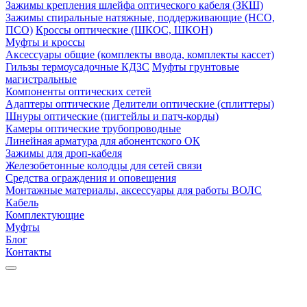
Зажимы крепления шлейфа оптического кабеля (ЗКШ)
Зажимы спиральные натяжные, поддерживающие (НСО,
ПСО)
Кроссы оптические (ШКОС, ШКОН)
Муфты и кроссы
Аксессуары общие (комплекты ввода, комплекты кассет)
Гильзы термоусадочные КДЗС
Муфты грунтовые
магистральные
Компоненты оптических сетей
Адаптеры оптические
Делители оптические (сплиттеры)
Шнуры оптические (пигтейлы и патч-корды)
Камеры оптические трубопроводные
Линейная арматура для абонентского ОК
Зажимы для дроп-кабеля
Железобетонные колодцы для сетей связи
Средства ограждения и оповещения
Монтажные материалы, аксессуары для работы ВОЛС
Кабель
Комплектующие
Муфты
Блог
Контакты