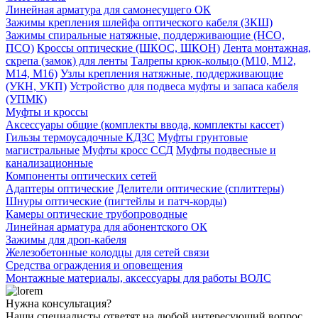
Линейная арматура для самонесущего ОК
Зажимы крепления шлейфа оптического кабеля (ЗКШ)
Зажимы спиральные натяжные, поддерживающие (НСО,
ПСО)
Кроссы оптические (ШКОС, ШКОН)
Лента монтажная,
скрепа (замок) для ленты
Талрепы крюк-кольцо (М10, М12,
М14, М16)
Узлы крепления натяжные, поддерживающие
(УКН, УКП)
Устройство для подвеса муфты и запаса кабеля
(УПМК)
Муфты и кроссы
Аксессуары общие (комплекты ввода, комплекты кассет)
Гильзы термоусадочные КДЗС
Муфты грунтовые
магистральные
Муфты кросс ССД
Муфты подвесные и
канализационные
Компоненты оптических сетей
Адаптеры оптические
Делители оптические (сплиттеры)
Шнуры оптические (пигтейлы и патч-корды)
Камеры оптические трубопроводные
Линейная арматура для абонентского ОК
Зажимы для дроп-кабеля
Железобетонные колодцы для сетей связи
Средства ограждения и оповещения
Монтажные материалы, аксессуары для работы ВОЛС
Нужна консультация?
Наши специалисты ответят на любой интересующий вопрос