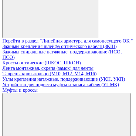
Перейти в раздел "Линейная арматура для самонесущего ОК "
Зажимы крепления шлейфа оптического кабеля (ЗКШ)
Зажимы спиральные натяжные, поддерживающие (НСО,
ПСО)
Кроссы оптические (ШКОС, ШКОН)
Лента монтажная, скрепа (замок) для ленты
Талрепы крюк-кольцо (М10, М12, М14, М16)
Узлы крепления натяжные, поддерживающие (УКН, УКП)
Устройство для подвеса муфты и запаса кабеля (УПМК)
Муфты и кроссы