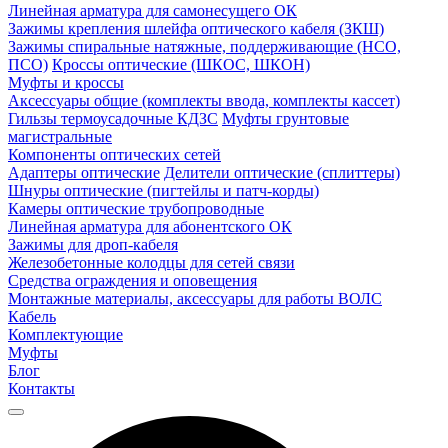
Линейная арматура для самонесущего ОК
Зажимы крепления шлейфа оптического кабеля (ЗКШ)
Зажимы спиральные натяжные, поддерживающие (НСО,
ПСО)
Кроссы оптические (ШКОС, ШКОН)
Муфты и кроссы
Аксессуары общие (комплекты ввода, комплекты кассет)
Гильзы термоусадочные КДЗС
Муфты грунтовые
магистральные
Компоненты оптических сетей
Адаптеры оптические
Делители оптические (сплиттеры)
Шнуры оптические (пигтейлы и патч-корды)
Камеры оптические трубопроводные
Линейная арматура для абонентского ОК
Зажимы для дроп-кабеля
Железобетонные колодцы для сетей связи
Средства ограждения и оповещения
Монтажные материалы, аксессуары для работы ВОЛС
Кабель
Комплектующие
Муфты
Блог
Контакты