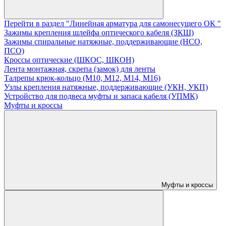
Перейти в раздел "Линейная арматура для самонесущего ОК "
Зажимы крепления шлейфа оптического кабеля (ЗКШ)
Зажимы спиральные натяжные, поддерживающие (НСО,
ПСО)
Кроссы оптические (ШКОС, ШКОН)
Лента монтажная, скрепа (замок) для ленты
Талрепы крюк-кольцо (М10, М12, М14, М16)
Узлы крепления натяжные, поддерживающие (УКН, УКП)
Устройство для подвеса муфты и запаса кабеля (УПМК)
Муфты и кроссы
Муфты и кроссы