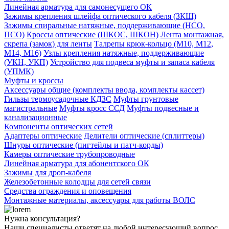
Линейная арматура для самонесущего ОК
Зажимы крепления шлейфа оптического кабеля (ЗКШ)
Зажимы спиральные натяжные, поддерживающие (НСО,
ПСО)
Кроссы оптические (ШКОС, ШКОН)
Лента монтажная,
скрепа (замок) для ленты
Талрепы крюк-кольцо (М10, М12,
М14, М16)
Узлы крепления натяжные, поддерживающие
(УКН, УКП)
Устройство для подвеса муфты и запаса кабеля
(УПМК)
Муфты и кроссы
Аксессуары общие (комплекты ввода, комплекты кассет)
Гильзы термоусадочные КДЗС
Муфты грунтовые
магистральные
Муфты кросс ССД
Муфты подвесные и
канализационные
Компоненты оптических сетей
Адаптеры оптические
Делители оптические (сплиттеры)
Шнуры оптические (пигтейлы и патч-корды)
Камеры оптические трубопроводные
Линейная арматура для абонентского ОК
Зажимы для дроп-кабеля
Железобетонные колодцы для сетей связи
Средства ограждения и оповещения
Монтажные материалы, аксессуары для работы ВОЛС
Нужна консультация?
Наши специалисты ответят на любой интересующий вопрос