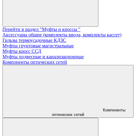
Перейти в раздел "Муфты и кроссы "
Аксессуары общие (комплекты ввода, комплекты кассет)
Гильзы термоусадочные КДЗС
Муфты грунтовые магистральные
Муфты кросс ССД
Муфты подвесные и канализационные
Компоненты оптических сетей
Компоненты
оптических сетей