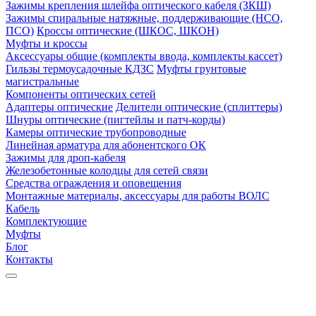
Зажимы крепления шлейфа оптического кабеля (ЗКШ)
Зажимы спиральные натяжные, поддерживающие (НСО,
ПСО)
Кроссы оптические (ШКОС, ШКОН)
Муфты и кроссы
Аксессуары общие (комплекты ввода, комплекты кассет)
Гильзы термоусадочные КДЗС
Муфты грунтовые
магистральные
Компоненты оптических сетей
Адаптеры оптические
Делители оптические (сплиттеры)
Шнуры оптические (пигтейлы и патч-корды)
Камеры оптические трубопроводные
Линейная арматура для абонентского ОК
Зажимы для дроп-кабеля
Железобетонные колодцы для сетей связи
Средства ограждения и оповещения
Монтажные материалы, аксессуары для работы ВОЛС
Кабель
Комплектующие
Муфты
Блог
Контакты