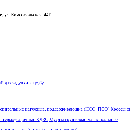
, ул. Комсомольская, 44Е
й для задувки в трубу
спиральные натяжные, поддерживающие (НСО, ПСО)
Кроссы 
ы термоусадочные КДЗС
Муфты грунтовые магистральные
 оптические (пигтейлы и патч-корды)