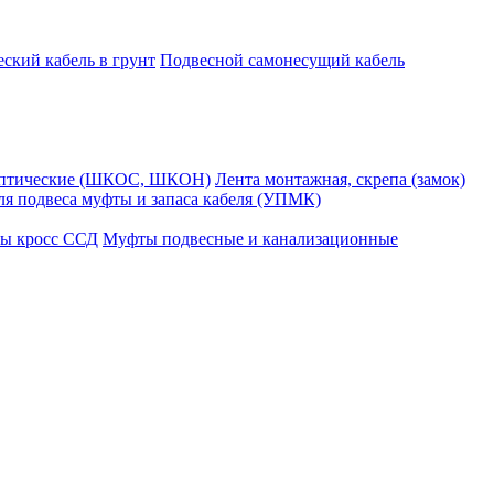
ский кабель в грунт
Подвесной самонесущий кабель
оптические (ШКОС, ШКОН)
Лента монтажная, скрепа (замок)
ля подвеса муфты и запаса кабеля (УПМК)
ы кросс ССД
Муфты подвесные и канализационные