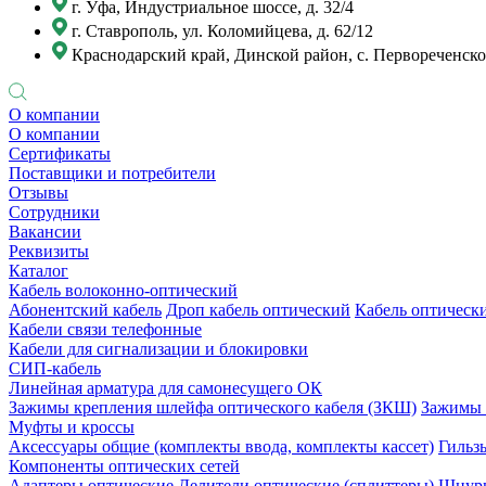
г. Уфа, Индустриальное шоссе, д. 32/4
г. Ставрополь, ул. Коломийцева, д. 62/12
Краснодарский край, Динской район, с. Первореченское
О компании
О компании
Сертификаты
Поставщики и потребители
Отзывы
Сотрудники
Вакансии
Реквизиты
Каталог
Кабель волоконно-оптический
Абонентский кабель
Дроп кабель оптический
Кабель оптически
Кабели связи телефонные
Кабели для сигнализации и блокировки
СИП-кабель
Линейная арматура для самонесущего ОК
Зажимы крепления шлейфа оптического кабеля (ЗКШ)
Зажимы 
Муфты и кроссы
Аксессуары общие (комплекты ввода, комплекты кассет)
Гильз
Компоненты оптических сетей
Адаптеры оптические
Делители оптические (сплиттеры)
Шнуры