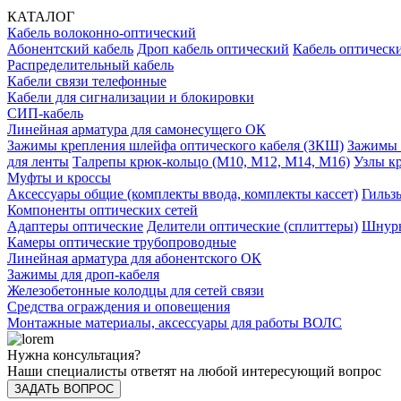
КАТАЛОГ
Кабель волоконно-оптический
Абонентский кабель
Дроп кабель оптический
Кабель оптически
Распределительный кабель
Кабели связи телефонные
Кабели для сигнализации и блокировки
СИП-кабель
Линейная арматура для самонесущего ОК
Зажимы крепления шлейфа оптического кабеля (ЗКШ)
Зажимы 
для ленты
Талрепы крюк-кольцо (М10, М12, М14, М16)
Узлы к
Муфты и кроссы
Аксессуары общие (комплекты ввода, комплекты кассет)
Гильз
Компоненты оптических сетей
Адаптеры оптические
Делители оптические (сплиттеры)
Шнуры
Камеры оптические трубопроводные
Линейная арматура для абонентского ОК
Зажимы для дроп-кабеля
Железобетонные колодцы для сетей связи
Средства ограждения и оповещения
Монтажные материалы, аксессуары для работы ВОЛС
Нужна консультация?
Наши специалисты ответят на любой интересующий вопрос
ЗАДАТЬ ВОПРОС