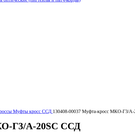
россы
Муфты кросс ССД
130408-00037 Муфта-кросс МКО-Г3/A
КО-Г3/A-20SC ССД