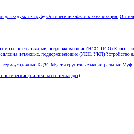
й для задувки в трубу
Оптические кабели в канализацию
Оптиче
спиральные натяжные, поддерживающие (НСО, ПСО)
Кроссы 
репления натяжные, поддерживающие (УКН, УКП)
Устройство д
ы термоусадочные КДЗС
Муфты грунтовые магистральные
Муфт
 оптические (пигтейлы и патч-корды)