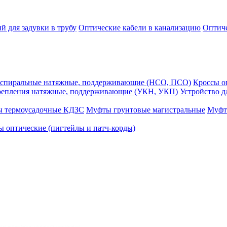
й для задувки в трубу
Оптические кабели в канализацию
Оптиче
спиральные натяжные, поддерживающие (НСО, ПСО)
Кроссы 
репления натяжные, поддерживающие (УКН, УКП)
Устройство д
ы термоусадочные КДЗС
Муфты грунтовые магистральные
Муфт
 оптические (пигтейлы и патч-корды)