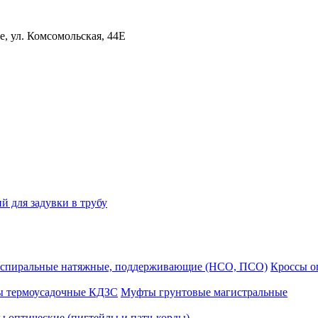
, ул. Комсомольская, 44Е
й для задувки в трубу
спиральные натяжные, поддерживающие (НСО, ПСО)
Кроссы 
ы термоусадочные КДЗС
Муфты грунтовые магистральные
 оптические (пигтейлы и патч-корды)