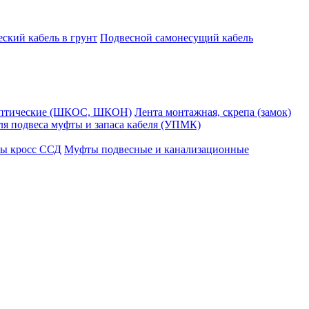
ский кабель в грунт
Подвесной самонесущий кабель
оптические (ШКОС, ШКОН)
Лента монтажная, скрепа (замок)
ля подвеса муфты и запаса кабеля (УПМК)
ы кросс ССД
Муфты подвесные и канализационные