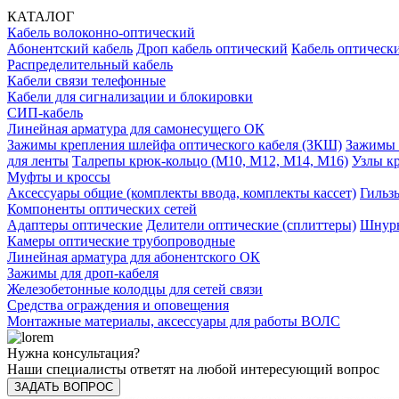
КАТАЛОГ
Кабель волоконно-оптический
Абонентский кабель
Дроп кабель оптический
Кабель оптически
Распределительный кабель
Кабели связи телефонные
Кабели для сигнализации и блокировки
СИП-кабель
Линейная арматура для самонесущего ОК
Зажимы крепления шлейфа оптического кабеля (ЗКШ)
Зажимы 
для ленты
Талрепы крюк-кольцо (М10, М12, М14, М16)
Узлы к
Муфты и кроссы
Аксессуары общие (комплекты ввода, комплекты кассет)
Гильз
Компоненты оптических сетей
Адаптеры оптические
Делители оптические (сплиттеры)
Шнуры
Камеры оптические трубопроводные
Линейная арматура для абонентского ОК
Зажимы для дроп-кабеля
Железобетонные колодцы для сетей связи
Средства ограждения и оповещения
Монтажные материалы, аксессуары для работы ВОЛС
Нужна консультация?
Наши специалисты ответят на любой интересующий вопрос
ЗАДАТЬ ВОПРОС