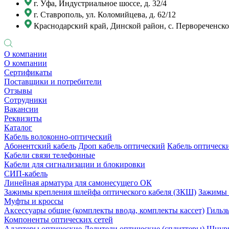
г. Уфа, Индустриальное шоссе, д. 32/4
г. Ставрополь, ул. Коломийцева, д. 62/12
Краснодарский край, Динской район, с. Первореченское
О компании
О компании
Сертификаты
Поставщики и потребители
Отзывы
Сотрудники
Вакансии
Реквизиты
Каталог
Кабель волоконно-оптический
Абонентский кабель
Дроп кабель оптический
Кабель оптически
Кабели связи телефонные
Кабели для сигнализации и блокировки
СИП-кабель
Линейная арматура для самонесущего ОК
Зажимы крепления шлейфа оптического кабеля (ЗКШ)
Зажимы 
Муфты и кроссы
Аксессуары общие (комплекты ввода, комплекты кассет)
Гильз
Компоненты оптических сетей
Адаптеры оптические
Делители оптические (сплиттеры)
Шнуры